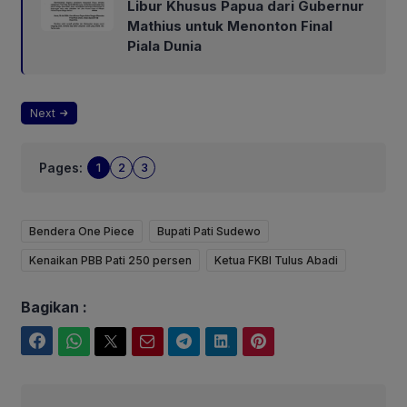
Libur Khusus Papua dari Gubernur
Mathius untuk Menonton Final
Piala Dunia
Next
Pages:
1
2
3
Bendera One Piece
Bupati Pati Sudewo
Kenaikan PBB Pati 250 persen
Ketua FKBI Tulus Abadi
Bagikan :
Facebook
WhatsApp
Twitter
Email
Telegram
LinkedIn
Pinterest