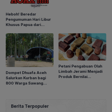
Heboh! Beredar
Pengumuman Hari Libur
Khusus Papua dari
Gubernur Mathius untuk
Menonton Final Piala
Dunia
Petani Pengabuan Olah
Limbah Jerami Menjadi
Dompet Dhuafa Aceh
Produk Bernilai
Salurkan Kurban bagi
Ekonomis
800 Warga Sawang
Penyintas Banjir
Bandang
Berita Terpopuler