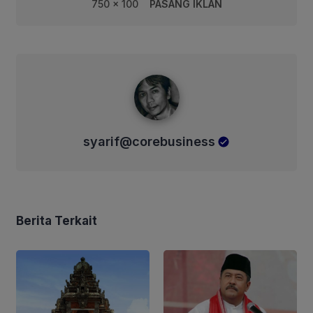
750 x 100
PASANG IKLAN
syarif@corebusiness
syarif@corebusiness
Berita Terkait