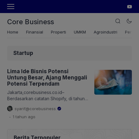
Core Business
Home
Finansial
Properti
UMKM
Agroindustri
Pertan
Startup
Lima Ide Bisnis Potensi
Untung Besar, Ajang Menggali
Potensi Terpendam
Jakarta,corebusiness.co.id–
Berdasarkan catatan Shopify, di tahun
2025 ada lima ide bisnis yang bisa
syarif@corebusiness
membantu Anda meraih keuntungan
.
1 tahun
ago
lebih besar dari modal yang
dikeluarkan. Ide bisnis ini mungkin saja
menjadi peluang baru bagi Anda. Awal
tahun 2025 menjadi masa menyedihkan
Berita Terpopuler