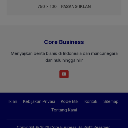
750 x 100
PASANG IKLAN
Core Business
Menyajikan berita bisnis di Indonesia dan mancanegara
dari hulu hingga hilir
Iklan
Kebijakan Privasi
Kode Etik
Kontak
Sitemap
Tentang Kami
Copyright © 2026
Core Business
. All Right Reserved.