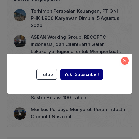
bagi pekerja di PT Sri Rejeki Isman
(Sritex). Raksasa tekstil asal Solo itu
Terhimpit Persoalan Keuangan, PT GNI
dinyatakan bangkrut, yang […]
PHK 1.900 Karyawan Dimulai 5 Agustus
2026
ASEAN Working Group, RECOFTC
Indonesia, dan ClientEarth Gelar
Lokakarya Regional untuk Memperkuat
Tata Kelola Perhutanan Sosial
Harga BBM Nonsubsidi per 1 Agustus,
Pertamax Turbo Turun Rp 1000
Tutup
Yuk, Subscribe !
Wagub Rano Karno Dikabarkan akan
Menuliskan Kata Sambutan di Buku
Sastra Betawi 100 Tahun
Menkeu Purbaya Menyoroti Peran Industri
Otomotif Nasional