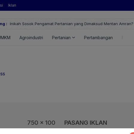
si
Iklan
k Pengamat Pertanian yang Dimaksud Mentan Amran?
ng :
UMKM
Agroindustri
Pertanian
Pertambangan
Energ
ess
750 x 100
PASANG IKLAN