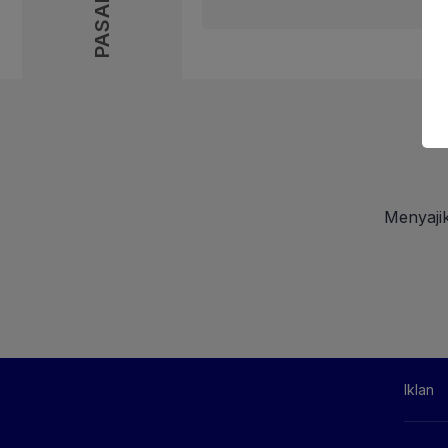
160 x 600
Menyajik
Iklan