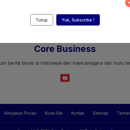
Tutup
Yuk, Subscribe !
Core Business
an berita bisnis di Indonesia dan mancanegara dari hulu hin
Kebijakan Privasi
Kode Etik
Kontak
Sitemap
Tentan