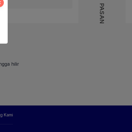
PASANG IKLAN
gga hilir
g Kami