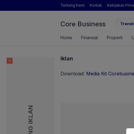
Tentang Kami
Kontak
Kebijakan Priva
Core Business
ndapatan Brigade Swasembada Pangan
Inikah Soso
Trendi
Home
Finansial
Properti
Iklan
Download:
Media Kit Corebusin
PASANG IKLAN