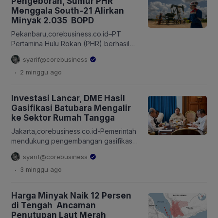
Pengeboran, Sumur PHR
memperhatikan daya beli masyarakat
Menggala South-21 Alirkan
serta mendukung ketersediaan
Minyak 2.035 BOPD
pasokan BBM nasional. VP Corporate
Communication Pertamina Patra Niaga,
Pekanbaru,corebusiness.co.id–PT
Kitty Andhora, menyampaikan bahwa
Pertamina Hulu Rokan (PHR) berhasil
penyesuaian harga BBM nonsubsidi
mencatatkan kinerja positif melalui
syarif@corebusiness
[…]
pengeboran sumur infill Menggala
.
2 minggu
ago
South-21 di Wilayah Kerja (WK) Rokan.
Berdasarkan hasil pengujian awal,
sumur tersebut menunjukkan potensi
Investasi Lancar, DME Hasil
produksi sebesar 2.035 barel minyak
Gasifikasi Batubara Mengalir
per hari (BOPD) dengan water cut 0
ke Sektor Rumah Tangga
persen, mengindikasikan kualitas
produksi minyak yang sangat baik.
Jakarta,corebusiness.co.id-Pemerintah
Keberhasilan ini menjadi salah satu
mendukung pengembangan gasifikasi
pencapaian penting […]
batubara, salah satunya menjadi
syarif@corebusiness
produk dimethyl ether (DME) sebagai
.
3 minggu
ago
bahan bakar substitusi liquefied
petroleum gas (LPG) yang dibutuhkan
sektor rumah tangga. Presiden
Harga Minyak Naik 12 Persen
Prabowo Subianto memanggil Menteri
di Tengah Ancaman
Energi dan Sumber Daya Mineral
Penutupan Laut Merah