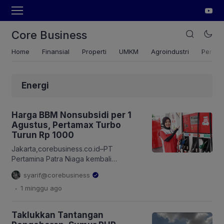
Core Business
Home
Finansial
Properti
UMKM
Agroindustri
Pertan
Energi
Harga BBM Nonsubsidi per 1
Agustus, Pertamax Turbo
Turun Rp 1000
Jakarta,corebusiness.co.id–PT
Pertamina Patra Niaga kembali
melakukan penyesuaian harga berkala
syarif@corebusiness
bahan bakar minyak (BBM) nonsubsidi
.
1 minggu
ago
yang berlaku mulai 1 Agustus 2026.
Penyesuaian harga ini dilakukan
mengikuti ketentuan dan arahan
Taklukkan Tantangan
pemerintah dengan tetap