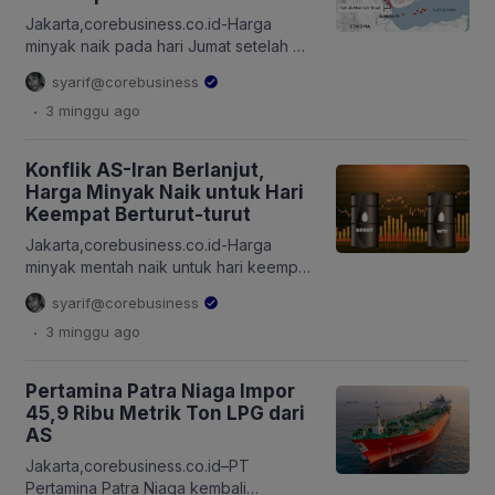
(ESDM) Bahlil Lahadalia dan Chief
Executive Officer PT Danantara
Jakarta,corebusiness.co.id-Harga
Development Management Fund Sigit
minyak naik pada hari Jumat setelah AS
P. Santosa untuk membahas kondisi
dan Iran meningkatkan serangan di
syarif@corebusiness
energi nasional […]
seluruh Teluk, dengan gencatan
.
3 minggu
ago
senjata yang dilanggar membatasi
aliran minyak keluar dari Selat Hormuz.
Teheran meminta organisasi politik dan
Konflik AS-Iran Berlanjut,
militer Houthi untuk bersiap menutup
Harga Minyak Naik untuk Hari
jalur ekspor Laut Merah. Harga minyak
Keempat Berturut-turut
mentah Brent naik 70 sen, atau sekitar
0,83 persen, menjadi $84,93 per […]
Jakarta,corebusiness.co.id-Harga
minyak mentah naik untuk hari keempat
berturut-turut pada Kamis (16/7/2026)
syarif@corebusiness
setelah gelombang serangan baru
.
3 minggu
ago
Amerika Serikat (AS) terhadap instalasi
militer Iran memicu kekhawatiran akan
konflik skala penuh yang diperbarui
Pertamina Patra Niaga Impor
dan gangguan pasokan di Selat
45,9 Ribu Metrik Ton LPG dari
Hormuz. AS menyerang pertahanan
AS
pantai dan situs rudal Iran pada Rabu
setelah memberlakukan kembali
Jakarta,corebusiness.co.id–PT
blokade angkatan laut terhadap
Pertamina Patra Niaga kembali