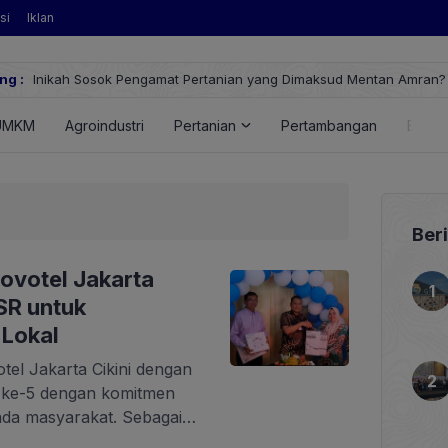
si
Iklan
ertanian yang Dimaksud Mentan Amran?
ng :
Hu
Fu
UMKM
Agroindustri
Pertanian
Pertambangan
Energ
Ber
ovotel Jakarta
CSR untuk
Lokal
tel Jakarta Cikini dengan
 ke-5 dengan komitmen
da masyarakat. Sebagai
ovotel Jakarta Cikini