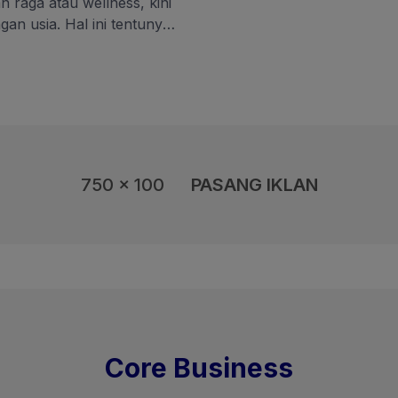
 raga atau wellness, kini
an usia. Hal ini tentunya
esehatan dengan pola
rend gaya hidup sehat
 menghadirkan konsep
d Wellness Resort,
an pengalaman wellness
750 x 100
PASANG IKLAN
Core Business