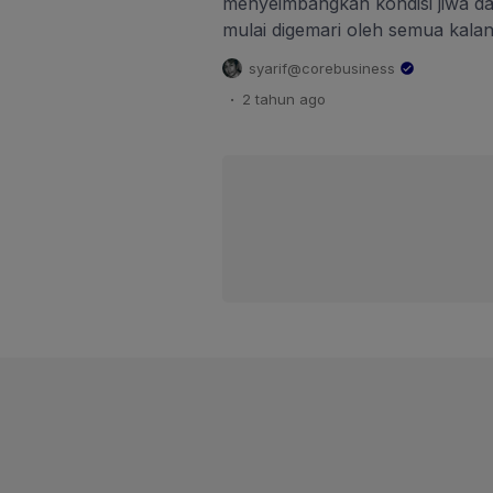
menyeimbangkan kondisi jiwa dan
mulai digemari oleh semua kalang
sangat penting untuk menjaga k
syarif@corebusiness
hidup sehat dan berolahraga. T
.
2 tahun
ago
inilah, membuat tempat wisata
wellness travel. Seperti Highlan
destinasi utama yang memberik
[…]