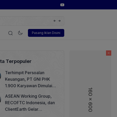
awei Digital Power Dorong Indonesia Menuju Revolusi Energi Terbaruk
sionSolar Terbaru
i
Korporasi
Teknologi
Otomotif
Wawancara
Soso
Pasang Iklan Disini
ita Terpopuler
Terhimpit Persoalan
Keuangan, PT GNI PHK
1.900 Karyawan Dimulai 5
160 x 600
Agustus 2026
ASEAN Working Group,
RECOFTC Indonesia, dan
ClientEarth Gelar
Lokakarya Regional untuk