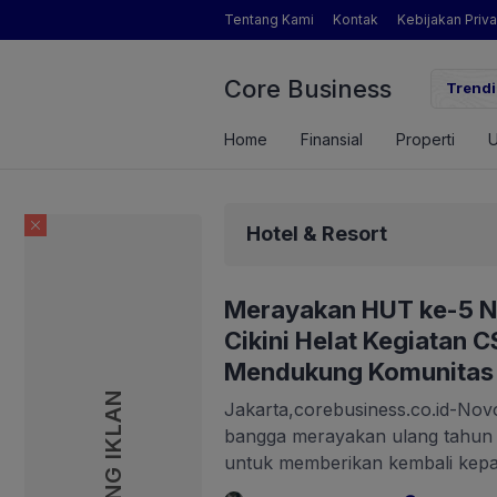
Tentang Kami
Kontak
Kebijakan Priva
Core Business
gade Swasembada Pangan
Inikah Sosok Pengamat P
Trendi
Home
Finansial
Properti
Hotel & Resort
Merayakan HUT ke-5 N
Cikini Helat Kegiatan 
Mendukung Komunitas 
PASANG IKLAN
Jakarta,corebusiness.co.id-Novo
bangga merayakan ulang tahun
untuk memberikan kembali kepa
bagian dari perayaan tersebut, N