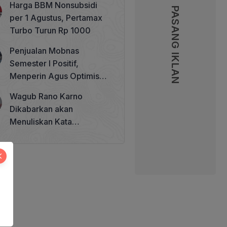
Harga BBM Nonsubsidi
Memperkuat Tata Kelola
PASANG IKLAN
per 1 Agustus, Pertamax
Perhutanan Sosial
Turbo Turun Rp 1000
Penjualan Mobnas
Semester I Positif,
Menperin Agus Optimistis
Lampaui Target 850 Unit
Wagub Rano Karno
Dikabarkan akan
Menuliskan Kata
Sambutan di Buku Sastra
Betawi 100 Tahun