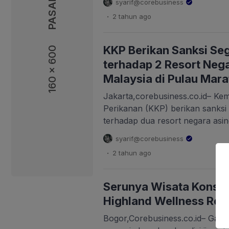
syarif@corebusiness
mengadakan acara Corporate Soc
.
2 tahun
ago
bekerja sama dengan Posyandu 
Pusat, yang bertujuan untuk m
kepada para ibu mengenai penc
KKP Berikan Sanksi Se
160 x 600
mempromosikan gizi seimbang 
terhadap 2 Resort Neg
Malaysia di Pulau Mara
Jakarta,corebusiness.co.id– Ke
Perikanan (KKP) berikan sanksi
terhadap dua resort negara asi
Malaysia, di Pulau Maratua, Kal
syarif@corebusiness
Jenderal Pengawasan Sumber D
.
2 tahun
ago
Perikanan (PSDKP) Pung Nugro
pemberian sanksi tegas tersebut 
dokumen perizinan dalam mema
Serunya Wisata Konsep
kecil, hingga menyambungkan s
Highland Wellness Res
[…]
Bogor,Corebusiness.co.id– Gaya