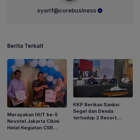
syarif@corebusiness
Berita Terkait
KKP Berikan Sanksi
Segel dan Denda
Merayakan HUT ke-5
terhadap 2 Resort
Novotel Jakarta Cikini
Negara Jerman dan
Helat Kegiatan CSR
Malaysia di Pulau
untuk Mendukung
Maratua