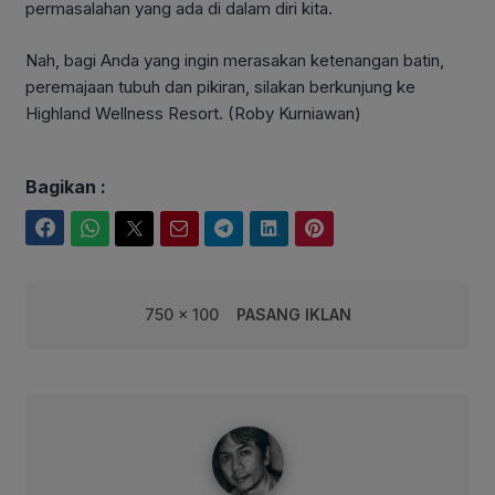
permasalahan yang ada di dalam diri kita.
Nah, bagi Anda yang ingin merasakan ketenangan batin,
peremajaan tubuh dan pikiran, silakan berkunjung ke
Highland Wellness Resort. (Roby Kurniawan)
Bagikan :
Facebook
WhatsApp
Twitter
Email
Telegram
LinkedIn
Pinterest
750 x 100
PASANG IKLAN
syarif@corebusiness