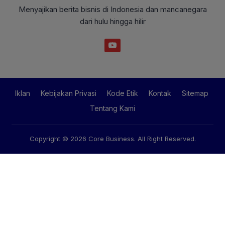
Menyajikan berita bisnis di Indonesia dan mancanegara
dari hulu hingga hilir
Iklan
Kebijakan Privasi
Kode Etik
Kontak
Sitemap
Tentang Kami
Copyright © 2026
Core Business
. All Right Reserved.