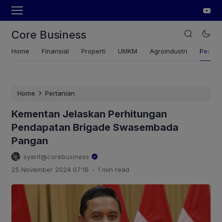
Core Business
Home
Finansial
Properti
UMKM
Agroindustri
Pertan
›
Home
Pertanian
Kementan Jelaskan Perhitungan
Pendapatan Brigade Swasembada
Pangan
syarif@corebusiness
.
25 November 2024 07:18
1 min read