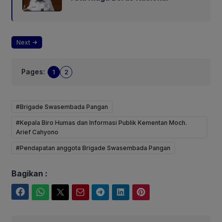
Next
Pages:
1
2
#Brigade Swasembada Pangan
#Kepala Biro Humas dan Informasi Publik Kementan Moch.
Arief Cahyono
#Pendapatan anggota Brigade Swasembada Pangan
Bagikan :
Facebook
WhatsApp
Twitter
Email
Telegram
LinkedIn
Pinterest