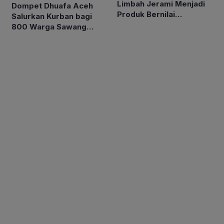
Limbah Jerami Menjadi
Dompet Dhuafa Aceh
Produk Bernilai
Salurkan Kurban bagi
Ekonomis
800 Warga Sawang
Penyintas Banjir
Bandang