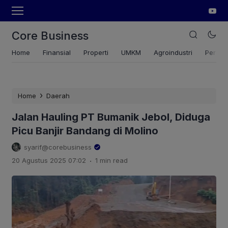
Core Business
Home
Finansial
Properti
UMKM
Agroindustri
Pertan
›
Home
Daerah
Jalan Hauling PT Bumanik Jebol, Diduga
Picu Banjir Bandang di Molino
syarif@corebusiness
.
20 Agustus 2025 07:02
1 min read