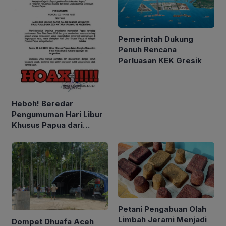
Pemerintah Dukung
Penuh Rencana
Perluasan KEK Gresik
Heboh! Beredar
Pengumuman Hari Libur
Khusus Papua dari
Gubernur Mathius untuk
Menonton Final Piala
Dunia
Petani Pengabuan Olah
Limbah Jerami Menjadi
Dompet Dhuafa Aceh