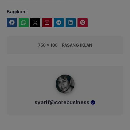
Bagikan :
Facebook
WhatsApp
Twitter
Email
Telegram
LinkedIn
Pinterest
750 x 100
PASANG IKLAN
syarif@corebusiness
syarif@corebusiness