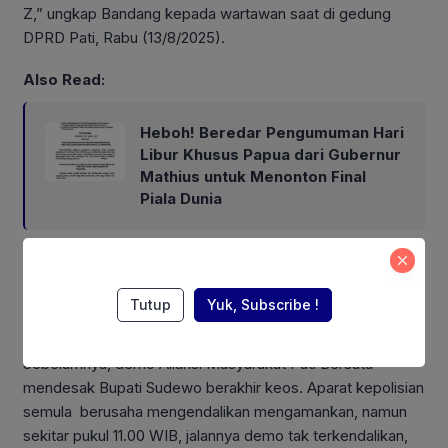
Z,” ungkap Bandang kepada wartawan saat di gedung
DPRD Pati, Rabu (13/8/2025).
Also Read:
Heboh! Beredar Pengumuman Hari
Libur Khusus Papua dari Gubernur
Mathius untuk Menonton Final
Piala Dunia
Ketua DPRD Pati, Ali Badrudi turut mengucapkan bela
sungkawa atas korban jiwa. Ali sempat meminta doa para
Tutup
Yuk, Subscribe !
anggota DPRD yang menjadi korban jiwa.
Sebelumnya, demo Aliansi Masyarakat Pati Bersatu
mendesak Bupati Sudewo berakhir keos. Aparat kepolisian
semula berusaha mengendalikan mengamankan, namun
sekitar pukul 11.00 WIB, jalannya demo tak terkendalikan,