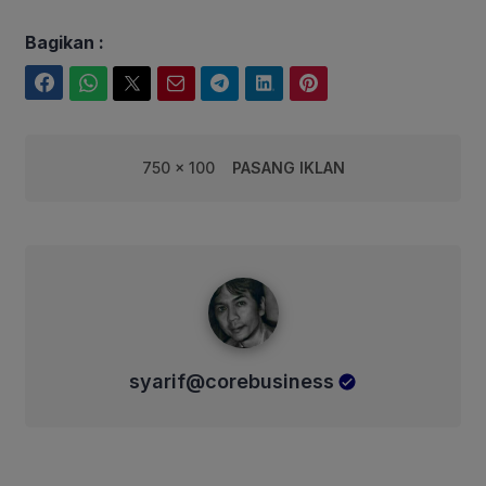
Bagikan :
Facebook
WhatsApp
Twitter
Email
Telegram
LinkedIn
Pinterest
750 x 100
PASANG IKLAN
syarif@corebusiness
syarif@corebusiness