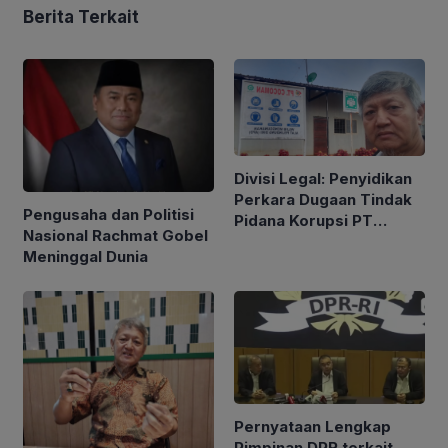
Berita Terkait
Divisi Legal: Penyidikan
Perkara Dugaan Tindak
Pengusaha dan Politisi
Pidana Korupsi PT
Nasional Rachmat Gobel
Cocoman Berdasarkan
Meninggal Dunia
Azas Praduga Bersalah
Pernyataan Lengkap
Pimpinan DPR terkait