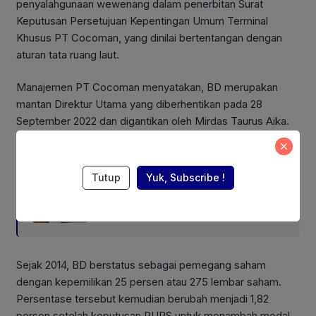
penyalahgunaan wewenang dalam penerbitan Surat
Keputusan Persetujuan Kepentingan Umum Terminal
Khusus PT Cocoman, yang dinilai bertentangan dengan
aturan tata ruang laut.
Manajemen PT Cocoman menyatakan, BD merupakan
mantan Direktur Utama yang diberhentikan pada 28
September 2022 dan digantikan oleh Mirdas Taurus Aika.
Also Read:
Tutup
Yuk, Subscribe !
Esensi Hidup Damai secara
Material dan Spiritual
Sejak 2014, BD berstatus sebagai pemegang saham
dengan kepemilikan 25 persen atau 275 lembar saham.
Persentase tersebut kemudian berubah menjadi 1,82
persen setelah keputusan RUPS untuk menambah modal