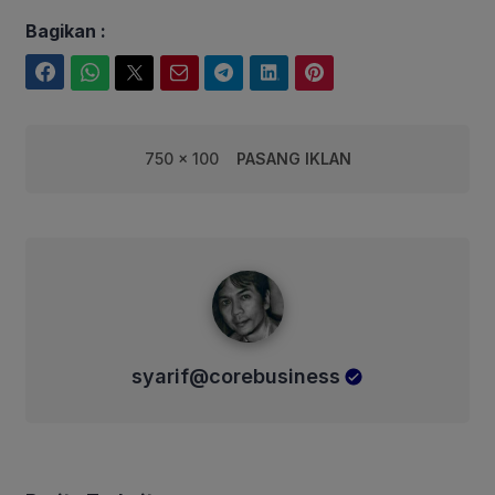
Bagikan :
Facebook
WhatsApp
Twitter
Email
Telegram
LinkedIn
Pinterest
750 x 100
PASANG IKLAN
syarif@corebusiness
syarif@corebusiness