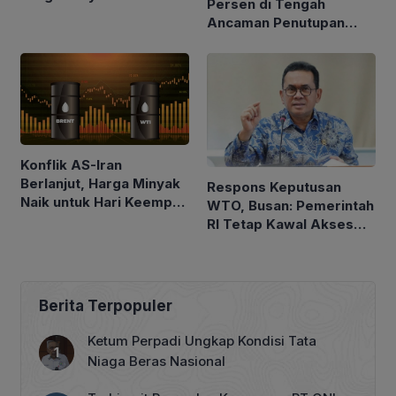
Persen di Tengah
$100 per Barel
Ancaman Penutupan
Laut Merah
Konflik AS-Iran
Berlanjut, Harga Minyak
Respons Keputusan
Naik untuk Hari Keempat
WTO, Busan: Pemerintah
Berturut-turut
RI Tetap Kawal Akses
Pasar Asam Lemak ke
Uni Eropa
Berita Terpopuler
Ketum Perpadi Ungkap Kondisi Tata
Niaga Beras Nasional