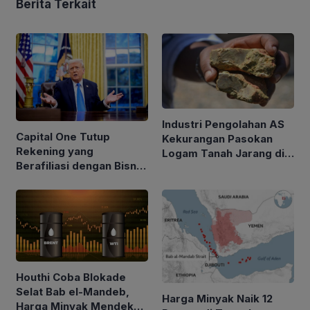
Berita Terkait
Industri Pengolahan AS
Capital One Tutup
Kekurangan Pasokan
Rekening yang
Logam Tanah Jarang di
Berafiliasi dengan Bisnis
Tengah Kebijakan Trump
Keluarga Trump
Perketat Impor
Houthi Coba Blokade
Selat Bab el-Mandeb,
Harga Minyak Naik 12
Harga Minyak Mendekati