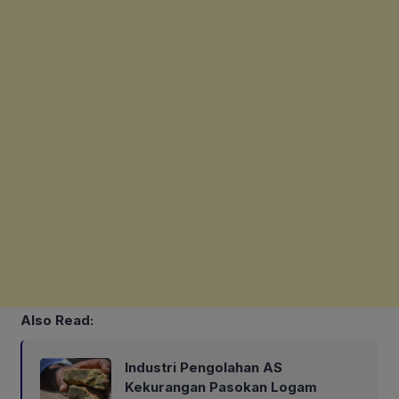
Also Read:
Industri Pengolahan AS
Kekurangan Pasokan Logam