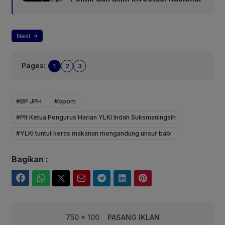
Next
Pages:
1
2
3
#BP JPH
#bpom
#Plt Ketua Pengurus Harian YLKI Indah Suksmaningsih
#YLKI tuntut keras makanan mengandung unsur babi
Bagikan :
Facebook
WhatsApp
Twitter
Email
Telegram
LinkedIn
Pinterest
750 x 100
PASANG IKLAN