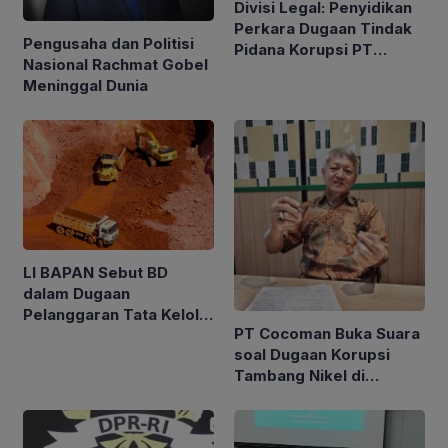
Divisi Legal: Penyidikan
Perkara Dugaan Tindak
Pengusaha dan Politisi
Pidana Korupsi PT
Nasional Rachmat Gobel
Cocoman Berdasarkan
Meninggal Dunia
Azas Praduga Bersalah
LI BAPAN Sebut BD
dalam Dugaan
Pelanggaran Tata Kelola
PT Cocoman Buka Suara
Tambang di Kalbar
soal Dugaan Korupsi
Tambang Nikel di
Morowali Utara