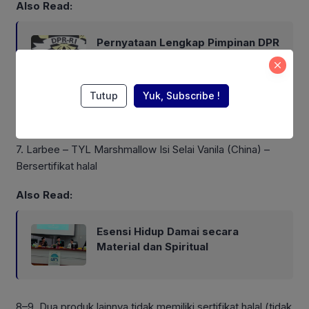
Also Read:
Pernyataan Lengkap Pimpinan DPR
terkait Tuntutan Rakyat
Tutup
Yuk, Subscribe !
6. Hakiki Gelatin – Bersertifikat halal
7. Larbee – TYL Marshmallow Isi Selai Vanila (China) –
Bersertifikat halal
Also Read:
Esensi Hidup Damai secara
Material dan Spiritual
8–9. Dua produk lainnya tidak memiliki sertifikat halal (tidak