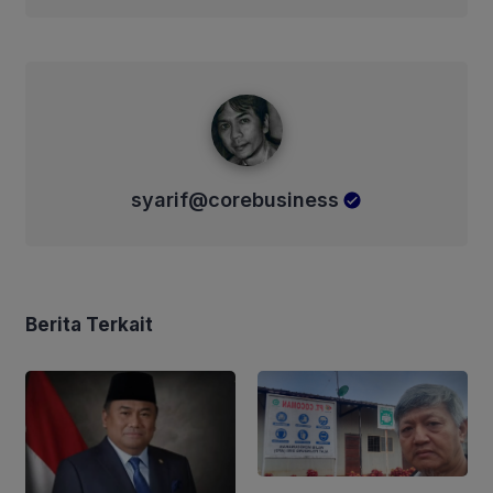
syarif@corebusiness
syarif@corebusiness
Berita Terkait