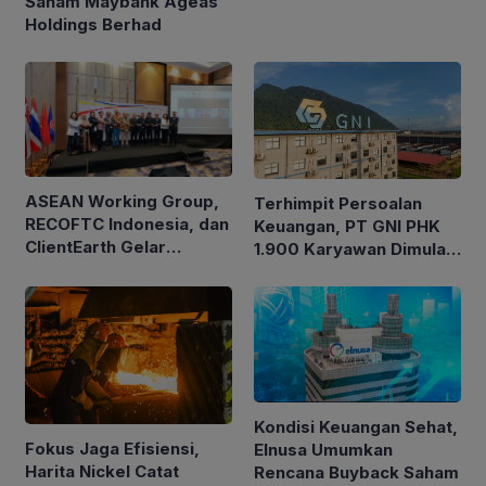
Saham Maybank Ageas
Holdings Berhad
ASEAN Working Group,
Terhimpit Persoalan
RECOFTC Indonesia, dan
Keuangan, PT GNI PHK
ClientEarth Gelar
1.900 Karyawan Dimulai
Lokakarya Regional
5 Agustus 2026
untuk Memperkuat Tata
Kelola Perhutanan Sosial
Kondisi Keuangan Sehat,
Fokus Jaga Efisiensi,
Elnusa Umumkan
Harita Nickel Catat
Rencana Buyback Saham