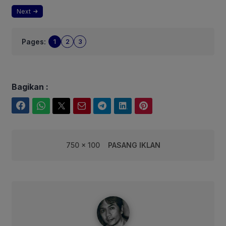
Next
Pages:
1
2
3
Bagikan :
Facebook
WhatsApp
Twitter
Email
Telegram
LinkedIn
Pinterest
750 x 100
PASANG IKLAN
syarif@corebusiness