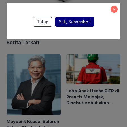
syarif@corebusiness
Tutup
Yuk, Subscribe !
Berita Terkait
Laba Anak Usaha PIEP di
Prancis Melonjak,
Disebut-sebut akan
Akuisisi Perusahaan
Migas Kanada
Maybank Kuasai Seluruh