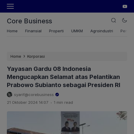
Core Business
Home
Finansial
Properti
UMKM
Agroindustri
Pertan
›
Home
Korporasi
Yayasan Gardu 08 Indonesia
Mengucapkan Selamat atas Pelantikan
Prabowo Subianto sebagai Presiden RI
syarif@corebusiness
.
21 Oktober 2024 14:07
1 min read