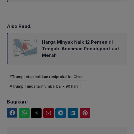
Also Read:
Harga Minyak Naik 12 Persen di
Tengah Ancaman Penutupan Laut
Merah
#Trump tetap naikkan resiprokal ke China
#Trump Tunda tarif timbal balik 90 hari
Bagikan :
Facebook
WhatsApp
Twitter
Email
Telegram
LinkedIn
Pinterest