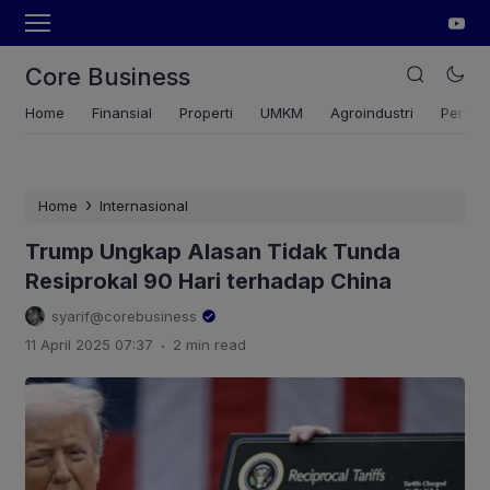
Core Business
Home
Finansial
Properti
UMKM
Agroindustri
Pertan
›
Home
Internasional
Trump Ungkap Alasan Tidak Tunda
Resiprokal 90 Hari terhadap China
syarif@corebusiness
.
11 April 2025 07:37
2 min read