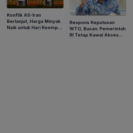
Konflik AS-Iran
Berlanjut, Harga Minyak
Respons Keputusan
Naik untuk Hari Keempat
WTO, Busan: Pemerintah
Berturut-turut
RI Tetap Kawal Akses
Pasar Asam Lemak ke
Uni Eropa