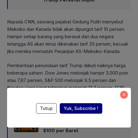
Kepada CNN, seorang pejabat Gedung Putih menyebut
Meksiko dan Kanada tidak akan dipungut tarif 10 persen.
Hampir setiap barang yang berasal dari dua negara
tetangga AS akan terus dikenakan tarif 25 persen, kecuali
jika mereka mematuhi Perjanjian AS-Meksiko-Kanada.
Pemberitaan penundaan tarif Trump diikuti naiknya harga
beberapa saham. Dow Jones melonjak hampir 3.000 poin
atau 7,87 persen, S&P 500 melonjak 9,5 persen dan
Nasdaq yang sarat teknologi melonjak 12,2 persen. (CB)
Also Read:
Tutup
Yuk, Subscribe !
Houthi Coba Blokade Selat Bab el-
Mandeb, Harga Minyak Mendekati
$100 per Barel