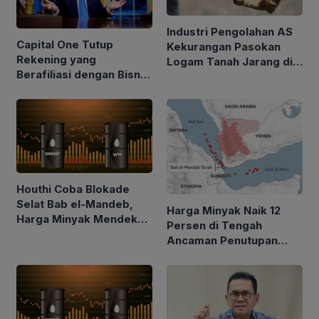
Industri Pengolahan AS
Capital One Tutup
Kekurangan Pasokan
Rekening yang
Logam Tanah Jarang di
Berafiliasi dengan Bisnis
Tengah Kebijakan Trump
Keluarga Trump
Perketat Impor
Houthi Coba Blokade
Selat Bab el-Mandeb,
Harga Minyak Naik 12
Harga Minyak Mendekati
Persen di Tengah
$100 per Barel
Ancaman Penutupan
Laut Merah