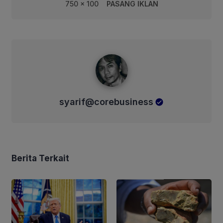
750 x 100
PASANG IKLAN
syarif@corebusiness
syarif@corebusiness
Berita Terkait