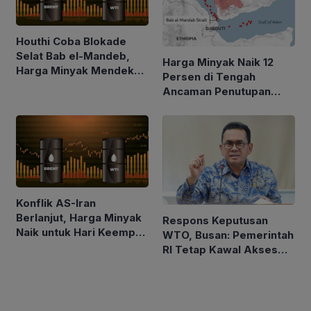
Houthi Coba Blokade
Selat Bab el-Mandeb,
Harga Minyak Naik 12
Harga Minyak Mendekati
Persen di Tengah
$100 per Barel
Ancaman Penutupan
Laut Merah
Konflik AS-Iran
Berlanjut, Harga Minyak
Respons Keputusan
Naik untuk Hari Keempat
WTO, Busan: Pemerintah
Berturut-turut
RI Tetap Kawal Akses
Pasar Asam Lemak ke
Uni Eropa