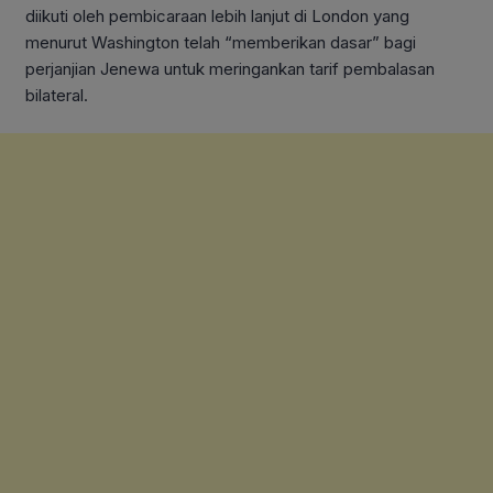
diikuti oleh pembicaraan lebih lanjut di London yang
menurut Washington telah “memberikan dasar” bagi
perjanjian Jenewa untuk meringankan tarif pembalasan
bilateral.