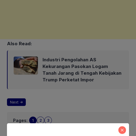
Also Read:
Industri Pengolahan AS
Kekurangan Pasokan Logam
Tanah Jarang di Tengah Kebijakan
Trump Perketat Impor
Next
Pages:
1
2
3