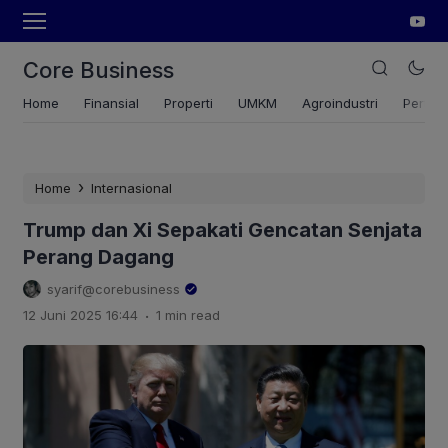
Core Business
Home
Finansial
Properti
UMKM
Agroindustri
Pertan
›
Home
Internasional
Trump dan Xi Sepakati Gencatan Senjata
Perang Dagang
syarif@corebusiness
.
12 Juni 2025 16:44
1 min read