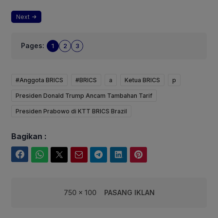
Next
Pages:
1
2
3
#Anggota BRICS
#BRICS
a
Ketua BRICS
p
Presiden Donald Trump Ancam Tambahan Tarif
Presiden Prabowo di KTT BRICS Brazil
Bagikan :
Facebook
WhatsApp
Twitter
Email
Telegram
LinkedIn
Pinterest
750 x 100
PASANG IKLAN