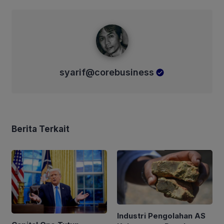
syarif@corebusiness
syarif@corebusiness
Berita Terkait
Industri Pengolahan AS