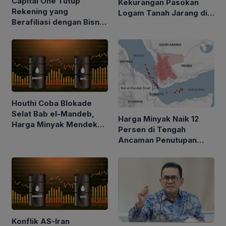
Capital One Tutup
Kekurangan Pasokan
Rekening yang
Logam Tanah Jarang di
Berafiliasi dengan Bisnis
Tengah Kebijakan Trump
Keluarga Trump
Perketat Impor
Houthi Coba Blokade
Selat Bab el-Mandeb,
Harga Minyak Naik 12
Harga Minyak Mendekati
Persen di Tengah
$100 per Barel
Ancaman Penutupan
Laut Merah
Konflik AS-Iran