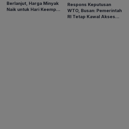
Berlanjut, Harga Minyak
Respons Keputusan
Naik untuk Hari Keempat
WTO, Busan: Pemerintah
Berturut-turut
RI Tetap Kawal Akses
Pasar Asam Lemak ke
Uni Eropa