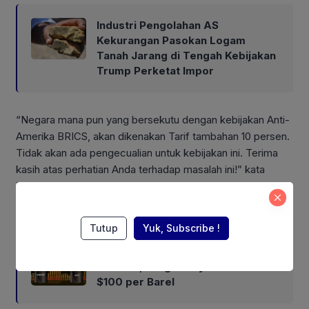
Industri Pengolahan AS
Kekurangan Pasokan Logam
Tanah Jarang di Tengah Kebijakan
Trump Perketat Impor
“Negara mana pun yang bersekutu dengan kebijakan Anti-
Amerika BRICS, akan dikenakan Tarif tambahan 10 persen.
Tidak akan ada pengecualian untuk kebijakan ini. Terima
kasih atas perhatian Anda terhadap masalah ini!” kata
Trump dalam sebuah posting di Truth Social.
Also Read:
Tutup
Yuk, Subscribe !
Houthi Coba Blokade Selat Bab el-
Mandeb, Harga Minyak Mendekati
$100 per Barel