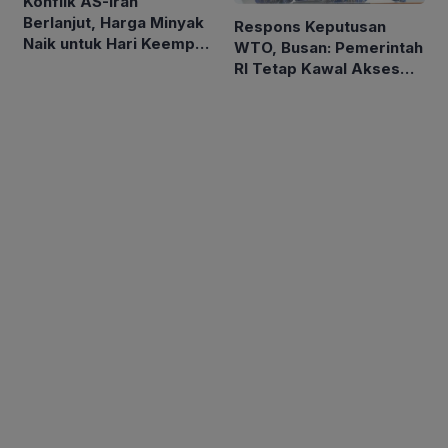
Konflik AS-Iran
Berlanjut, Harga Minyak
Respons Keputusan
Naik untuk Hari Keempat
WTO, Busan: Pemerintah
Berturut-turut
RI Tetap Kawal Akses
Pasar Asam Lemak ke
Uni Eropa