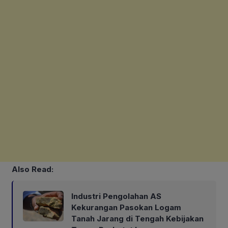
Also Read:
Industri Pengolahan AS
Kekurangan Pasokan Logam
Tanah Jarang di Tengah Kebijakan