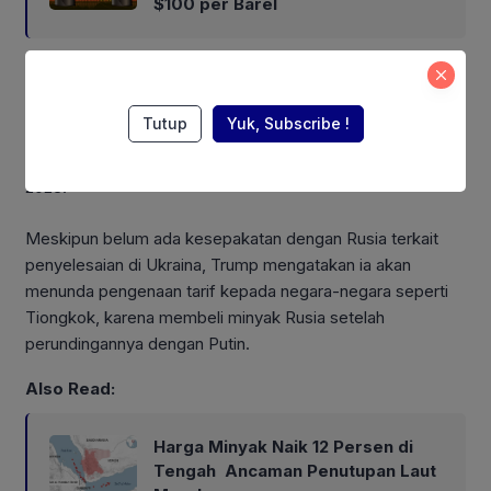
$100 per Barel
Persediaan turun seiring dengan peningkatan ekspor
minyak mentah AS dan peningkatan operasional kilang,
Tutup
Yuk, Subscribe !
dengan utilisasi di Gulf Coast, wilayah kilang terbesar di
negara itu, dan West Coast mencapai level tertinggi sejak
2023.
Meskipun belum ada kesepakatan dengan Rusia terkait
penyelesaian di Ukraina, Trump mengatakan ia akan
menunda pengenaan tarif kepada negara-negara seperti
Tiongkok, karena membeli minyak Rusia setelah
perundingannya dengan Putin.
Also Read:
Harga Minyak Naik 12 Persen di
Tengah Ancaman Penutupan Laut