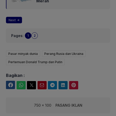
Merah
Next
Pages:
1
2
Pasar minyak dunia
Perang Rusia dan Ukraina
Pertemuan Donald Trump dan Putin
Bagikan :
Facebook
WhatsApp
Twitter
Email
Telegram
LinkedIn
Pinterest
750 x 100
PASANG IKLAN