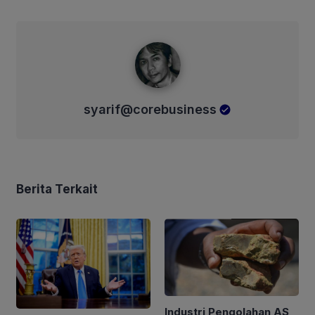
syarif@corebusiness
syarif@corebusiness
Berita Terkait
Industri Pengolahan AS