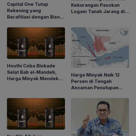
Capital One Tutup
Kekurangan Pasokan
Rekening yang
Logam Tanah Jarang di
Berafiliasi dengan Bisnis
Tengah Kebijakan Trump
Keluarga Trump
Perketat Impor
Houthi Coba Blokade
Selat Bab el-Mandeb,
Harga Minyak Naik 12
Harga Minyak Mendekati
Persen di Tengah
$100 per Barel
Ancaman Penutupan
Laut Merah