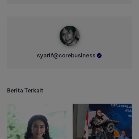
syarif@corebusiness
syarif@corebusiness
Berita Terkait