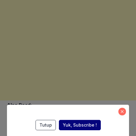
Also Read:
Karier Nanik S Deyang, dari
Tutup
Yuk, Subscribe !
Jurnalis, Politikus, Komisaris
Pertamina, hingga Kepala BGN