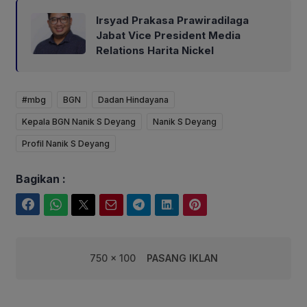
Irsyad Prakasa Prawiradilaga
Jabat Vice President Media
Relations Harita Nickel
#mbg
BGN
Dadan Hindayana
Kepala BGN Nanik S Deyang
Nanik S Deyang
Profil Nanik S Deyang
Bagikan :
Facebook
WhatsApp
Twitter
Email
Telegram
LinkedIn
Pinterest
750 x 100
PASANG IKLAN