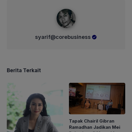
syarif@corebusiness
syarif@corebusiness
Berita Terkait
Tapak Chairil Gibran
Ramadhan Jadikan Mei