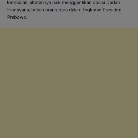
kemudian jabatannya naik menggantikan posisi Dadan
Hindayana, bukan orang baru dalam lingkaran Presiden
Prabowo.