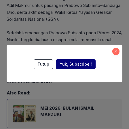
Adil Makmur untuk pasangan Prabowo Subianto–Sandiaga
Uno, serta aktif sebagai Wakil Ketua Yayasan Gerakan
Solidaritas Nasional (GSN).
Setelah kemenangan Prabowo Subianto pada Pilpres 2024,
Nanik– begitu dia biasa disapa– mulai memasuki ranah
birokrasi pemerintahan pusat. Ia berturut-turut dilantik
sebagai Wakil Kepala I Badan Percepatan Pengentasan
Kemiskinan periode Oktober 2024–September 2025,
Tutup
Yuk, Subscribe !
Komisaris Independen PT Pertamina (Persero) sejak 12
Juni 2025-sekarang, dan Wakil Kepala Badan Gizi Nasional
pada September 2025.
Also Read:
MEI 2026: BULAN ISMAIL
MARZUKI