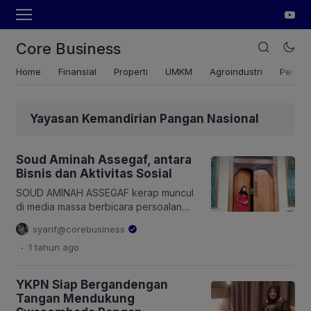
Core Business
Home
Finansial
Properti
UMKM
Agroindustri
Pertan
Yayasan Kemandirian Pangan Nasional
Soud Aminah Assegaf, antara
Bisnis dan Aktivitas Sosial
SOUD AMINAH ASSEGAF kerap muncul
di media massa berbicara persoalan
sektor pertanian di Indonesia, baik dari
syarif@corebusiness
hulu hingga hilir. Konteks ini selain
.
1 tahun
ago
dirinya ekspert di bidang pertanian
juga jabatannya sebagai Ketua Umum
Yayasan Kemandirian Pangan
YKPN Siap Bergandengan
Nusantara (YKPN). Di balik
Tangan Mendukung
kesibukannya mengurus berbagai hal