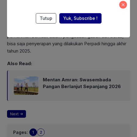
Menurutnya, pengadaan gabah dan beras yang oleh
Tutup
Yuk, Subscribe !
Perpadi bukan terbatas rentang waktu hingga April 2025,
persisnya ketika dilaksanakan panen raya. Jika program
pemerintah berhasil dalam pengadaan gabah dan beras,
bisa saja penyerapan yang dilakukan Perpadi hingga akhir
tahun 2025.
Also Read:
Mentan Amran: Swasembada
Pangan Berlanjut Sepanjang 2026
Next
Pages:
1
2