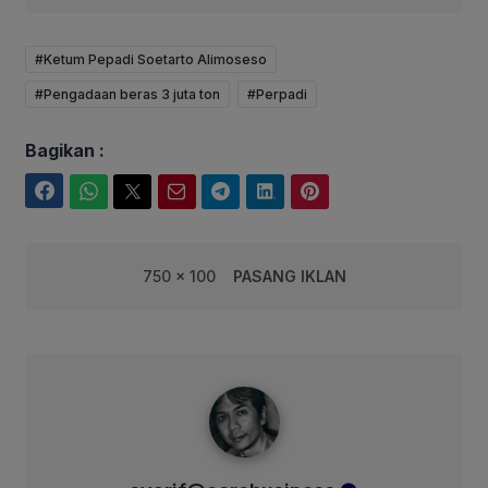
#Ketum Pepadi Soetarto Alimoseso
#Pengadaan beras 3 juta ton
#Perpadi
Bagikan :
Facebook
WhatsApp
Twitter
Email
Telegram
LinkedIn
Pinterest
750 x 100
PASANG IKLAN
syarif@corebusiness