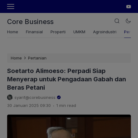
Core Business
Home
Finansial
Properti
UMKM
Agroindustri
Pertan
›
Home
Pertanian
Soetarto Alimoeso: Perpadi Siap
Menyerap untuk Pengadaan Gabah dan
Beras Petani
syarif@corebusiness
.
30 Januari 2025 09:30
1 min read