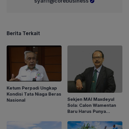
syarif@corebusiness
Berita Terkait
Ketum Perpadi Ungkap
Kondisi Tata Niaga Beras
Sekjen MAI Maxdeyul
Nasional
Sola: Calon Wamentan
Baru Harus Punya
Pengalaman dan Konsep
Holistik