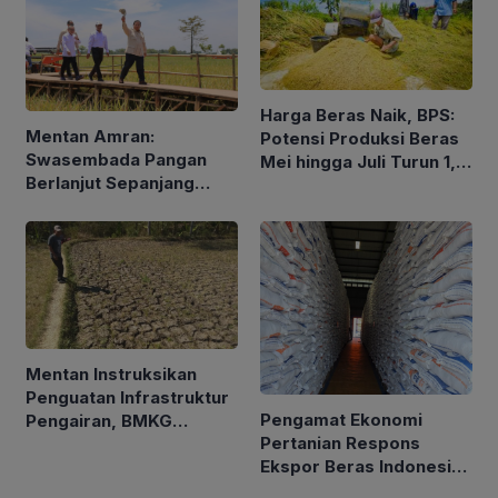
Harga Beras Naik, BPS:
Mentan Amran:
Potensi Produksi Beras
Swasembada Pangan
Mei hingga Juli Turun 1,16
Berlanjut Sepanjang
Persen
2026
Mentan Instruksikan
Penguatan Infrastruktur
Pengamat Ekonomi
Pengairan, BMKG
Pertanian Respons
Petakan Musim Kemarau
Ekspor Beras Indonesia
ke Malaysia Rp10 Ribu