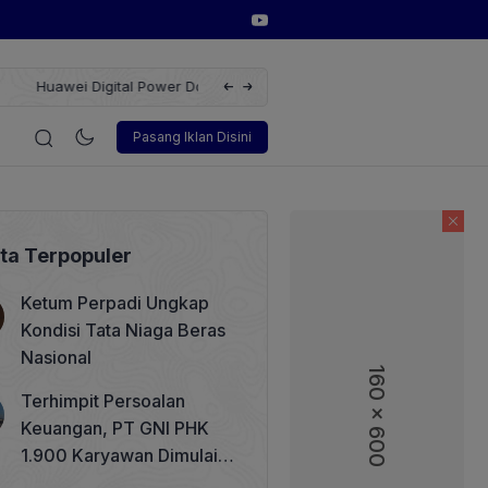
a Menuju Revolusi Energi Terbarukan dengan Solusi
Wakil Direktur
i
Korporasi
Teknologi
Otomotif
Wawancara
Soso
Pasang Iklan Disini
ita Terpopuler
Ketum Perpadi Ungkap
Kondisi Tata Niaga Beras
Nasional
160 x 600
Terhimpit Persoalan
Keuangan, PT GNI PHK
1.900 Karyawan Dimulai 5
Agustus 2026