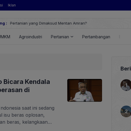
si
Iklan
an?
ng :
Huawei Digital Power Dorong Indonesi
FusionSolar Terbaru
UMKM
Agroindustri
Pertanian
Pertambangan
Energ
Ber
o Bicara Kendala
berasan di
Indonesia saat ini sedang
ul isu beras oplosan,
an beras, kelangkaan
disional dan modern, harga