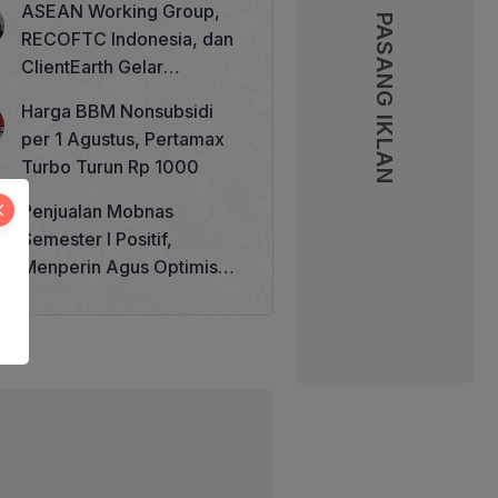
ASEAN Working Group,
PASANG IKLAN
RECOFTC Indonesia, dan
ClientEarth Gelar
Lokakarya Regional untuk
Harga BBM Nonsubsidi
Memperkuat Tata Kelola
per 1 Agustus, Pertamax
Perhutanan Sosial
Turbo Turun Rp 1000
Penjualan Mobnas
Semester I Positif,
Menperin Agus Optimistis
Lampaui Target 850 Unit