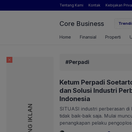
Tentang Kami
Kontak
Kebijakan Priva
Core Business
Inikah Sosok Pengamat Pertanian yang Dimaksud Mentan Amr
Trendi
Home
Finansial
Properti
#Perpadi
Ketum Perpadi Soetart
dan Solusi Industri Per
Indonesia
PASANG IKLAN
SITUASI industri perberasan di 
tidak baik-baik saja. Mulai munc
penangkapan pelaku pengoplos
ketersediaan beras di pasar tra