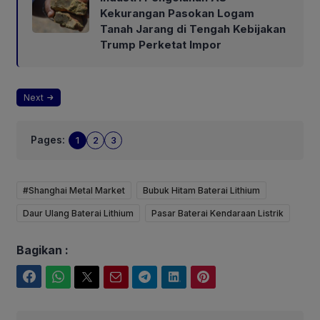
Kekurangan Pasokan Logam
Tanah Jarang di Tengah Kebijakan
Trump Perketat Impor
Next
Pages:
1
2
3
#Shanghai Metal Market
Bubuk Hitam Baterai Lithium
Daur Ulang Baterai Lithium
Pasar Baterai Kendaraan Listrik
Bagikan :
Facebook
WhatsApp
Twitter
Email
Telegram
LinkedIn
Pinterest