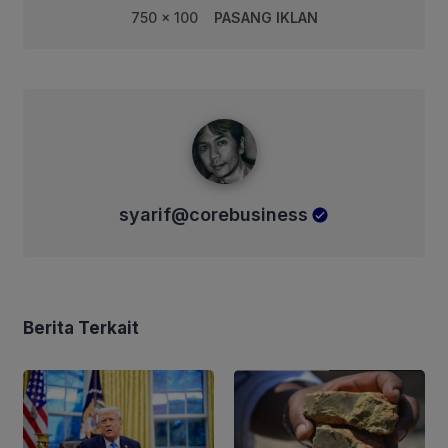
750 x 100
PASANG IKLAN
syarif@corebusiness
syarif@corebusiness
Berita Terkait