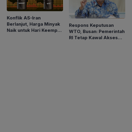
Konflik AS-Iran
Berlanjut, Harga Minyak
Respons Keputusan
Naik untuk Hari Keempat
WTO, Busan: Pemerintah
Berturut-turut
RI Tetap Kawal Akses
Pasar Asam Lemak ke
Uni Eropa