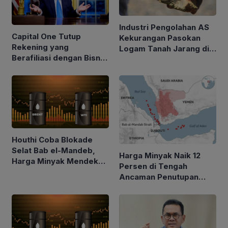
Industri Pengolahan AS
Capital One Tutup
Kekurangan Pasokan
Rekening yang
Logam Tanah Jarang di
Berafiliasi dengan Bisnis
Tengah Kebijakan Trump
Keluarga Trump
Perketat Impor
Houthi Coba Blokade
Selat Bab el-Mandeb,
Harga Minyak Naik 12
Harga Minyak Mendekati
Persen di Tengah
$100 per Barel
Ancaman Penutupan
Laut Merah