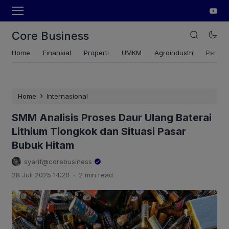
Core Business
Home
Finansial
Properti
UMKM
Agroindustri
Pertan
›
Home
Internasional
SMM Analisis Proses Daur Ulang Baterai
Lithium Tiongkok dan Situasi Pasar
Bubuk Hitam
syarif@corebusiness
.
28 Juli 2025 14:20
2 min read