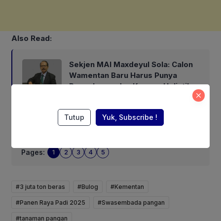
Also Read:
Sekjen MAI Maxdeyul Sola: Calon
Wamentan Baru Harus Punya
Pengalaman dan Konsep Holistik
Tutup
Yuk, Subscribe !
Next
Pages:
1
2
3
4
5
#3 juta ton beras
#Bulog
#Kementan
#Panen Raya Padi 2025
#Swasembada pangan
#tanaman pangan