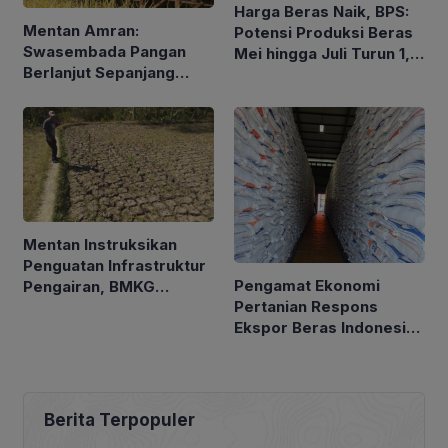
Harga Beras Naik, BPS:
Mentan Amran:
Potensi Produksi Beras
Swasembada Pangan
Mei hingga Juli Turun 1,16
Berlanjut Sepanjang
Persen
2026
Mentan Instruksikan
Penguatan Infrastruktur
Pengamat Ekonomi
Pengairan, BMKG
Pertanian Respons
Petakan Musim Kemarau
Ekspor Beras Indonesia
ke Malaysia Rp10 Ribu
per Kg
Berita Terpopuler