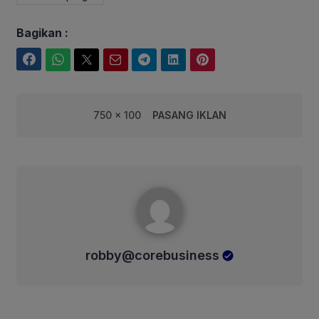
Bagikan :
Facebook
WhatsApp
Twitter
Email
Telegram
LinkedIn
Pinterest
750 x 100
PASANG IKLAN
robby@corebusiness
robby@corebusiness