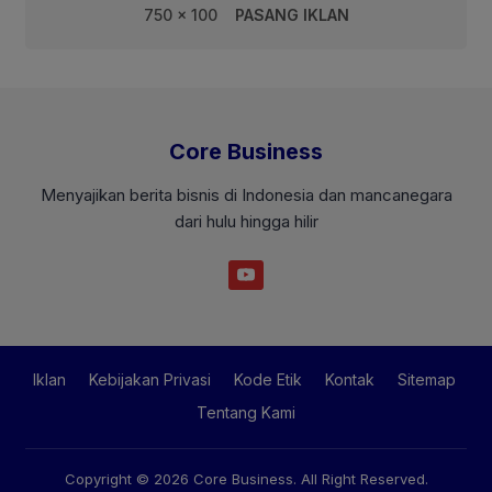
750 x 100
PASANG IKLAN
Core Business
Menyajikan berita bisnis di Indonesia dan mancanegara
dari hulu hingga hilir
Iklan
Kebijakan Privasi
Kode Etik
Kontak
Sitemap
Tentang Kami
Copyright © 2026
Core Business
. All Right Reserved.