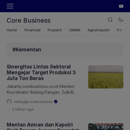
Core Business
Home
Finansial
Properti
UMKM
Agroindustri
Pertan
#Kementan
Sinergitas Lintas Sektoral
Mengejar Target Produksi 3
Juta Ton Beras
Jakarta,corebusiness.co.id-Menteri
Koordinator Bidang Pangan, Zulkifli
Hasan menegaskan Bulog untuk
robby@corebusiness
menyerap 3 juta ton beras pada
.
2 tahun
ago
periode Januari hingga April 2025. Hal
ini dilakukan untuk mengisi stok
Cadangan Beras Pemerintah (CBP)
Mentan Amran dan Kapolri
serta menjaga stabilitas harga di tingkat