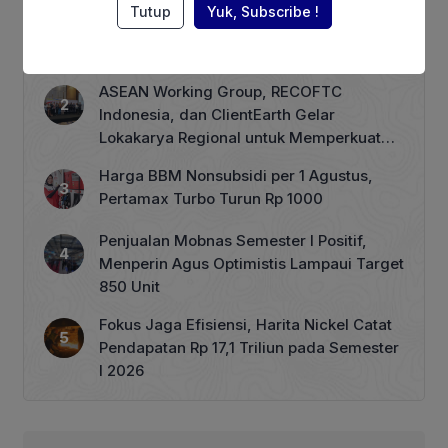
lain untuk sigap dalam menghadapi
Terhimpit Persoalan Keuangan, PT GNI
Tutup
Yuk, Subscribe !
berbagai persoalan yang dihadapi.
PHK 1.900 Karyawan Dimulai 5 Agustus
Diketahui, Mentan bergerak cepat
2026
melakukan pompanisasi di saat musim
[…]
ASEAN Working Group, RECOFTC
Indonesia, dan ClientEarth Gelar
Lokakarya Regional untuk Memperkuat
Tata Kelola Perhutanan Sosial
Harga BBM Nonsubsidi per 1 Agustus,
Pertamax Turbo Turun Rp 1000
Penjualan Mobnas Semester I Positif,
Menperin Agus Optimistis Lampaui Target
850 Unit
Fokus Jaga Efisiensi, Harita Nickel Catat
Pendapatan Rp 17,1 Triliun pada Semester
I 2026