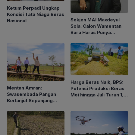
Ketum Perpadi Ungkap
Kondisi Tata Niaga Beras
Sekjen MAI Maxdeyul
Nasional
Sola: Calon Wamentan
Baru Harus Punya
Pengalaman dan Konsep
Holistik
Harga Beras Naik, BPS:
Mentan Amran:
Potensi Produksi Beras
Swasembada Pangan
Mei hingga Juli Turun 1,16
Berlanjut Sepanjang
Persen
2026