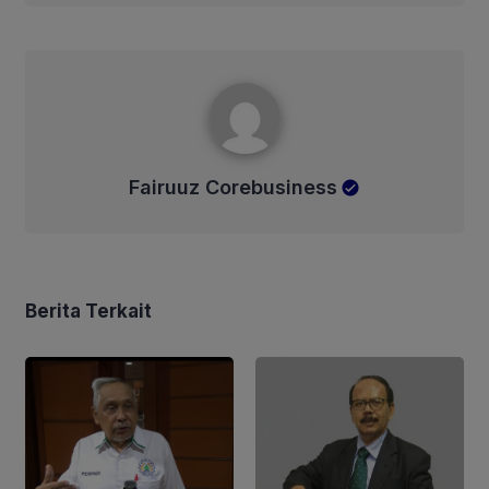
Fairuuz Corebusiness
Fairuuz Corebusiness
Berita Terkait