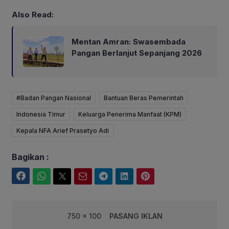
Also Read:
Mentan Amran: Swasembada
Pangan Berlanjut Sepanjang 2026
#Badan Pangan Nasional
Bantuan Beras Pemerintah
Indonesia Timur
Keluarga Penerima Manfaat (KPM)
Kepala NFA Arief Prasetyo Adi
Bagikan :
Facebook
WhatsApp
Twitter
Email
Telegram
LinkedIn
Pinterest
750 x 100
PASANG IKLAN