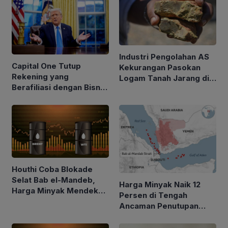
Industri Pengolahan AS
Capital One Tutup
Kekurangan Pasokan
Rekening yang
Logam Tanah Jarang di
Berafiliasi dengan Bisnis
Tengah Kebijakan Trump
Keluarga Trump
Perketat Impor
Houthi Coba Blokade
Selat Bab el-Mandeb,
Harga Minyak Naik 12
Harga Minyak Mendekati
Persen di Tengah
$100 per Barel
Ancaman Penutupan
Laut Merah