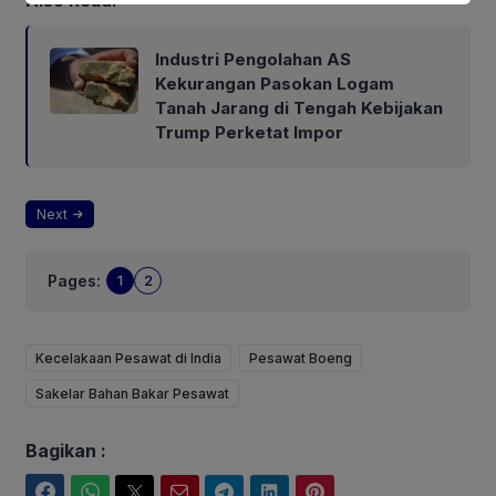
Also Read:
Industri Pengolahan AS
Kekurangan Pasokan Logam
Tanah Jarang di Tengah Kebijakan
Trump Perketat Impor
Next
Pages:
1
2
Kecelakaan Pesawat di India
Pesawat Boeng
Sakelar Bahan Bakar Pesawat
Bagikan :
Facebook
WhatsApp
Twitter
Email
Telegram
LinkedIn
Pinterest