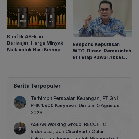
Konflik AS-Iran
Berlanjut, Harga Minyak
Respons Keputusan
Naik untuk Hari Keempat
WTO, Busan: Pemerintah
Berturut-turut
RI Tetap Kawal Akses
Pasar Asam Lemak ke
Uni Eropa
Berita Terpopuler
Terhimpit Persoalan Keuangan, PT GNI
PHK 1.900 Karyawan Dimulai 5 Agustus
2026
ASEAN Working Group, RECOFTC
Indonesia, dan ClientEarth Gelar
Lokakarya Regional untuk Memperkuat