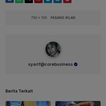
750 x 100
PASANG IKLAN
syarif@corebusiness
syarif@corebusiness
Berita Terkait