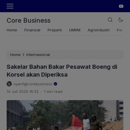
Core Business
Home
Finansial
Properti
UMKM
Agroindustri
Pertan
›
Home
Internasional
Sakelar Bahan Bakar Pesawat Boeng di
Korsel akan Diperiksa
syarif@corebusiness
.
14 Juli 2025 16:32
1 min read