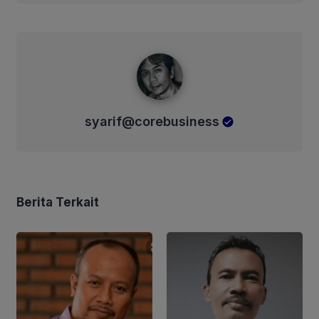
syarif@corebusiness
syarif@corebusiness
Berita Terkait