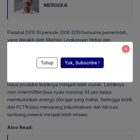
MERDEKA
Padahal DPR RI periode 2014-2019 bersama pemerintah,
yang diwakili oleh Menteri Lingkungan Hidup dan
Kehutanan Siti Nurbaya Bakar, sudah meratifikasi Paris
Agreement on Climate Change menjadi UU No.16 Tahun
2016.
Tutup
Yuk, Subscribe !
Teknologi PLTN terus berkembang menjadi lebih aman,
biaya produksi listriknya menjadi lebih murah. Listriknya
non-intermitten
bisa nyala nonstop 24 jam tanpa
membutuhkan
energy storage
yang mahal. Sehingga listrik
dari PLTN bisa menopang industrialisasi dan hilirisasi
tambang mineral menjadi lebih efisien.
Also Read: