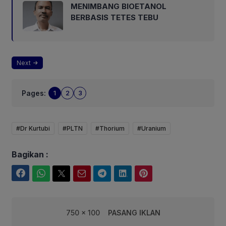
MENIMBANG BIOETANOL
BERBASIS TETES TEBU
Next
Pages:
1
2
3
#Dr Kurtubi
#PLTN
#Thorium
#Uranium
Bagikan :
Facebook
WhatsApp
Twitter
Email
Telegram
LinkedIn
Pinterest
750 x 100
PASANG IKLAN