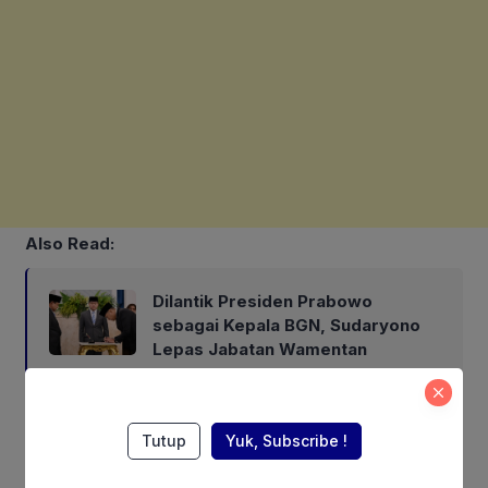
Also Read:
Dilantik Presiden Prabowo
sebagai Kepala BGN, Sudaryono
Lepas Jabatan Wamentan
Gubernur BI: Perry Warjiyo
Tutup
Yuk, Subscribe !
Deputi Gubernur Senior BI: Destry Damayanti