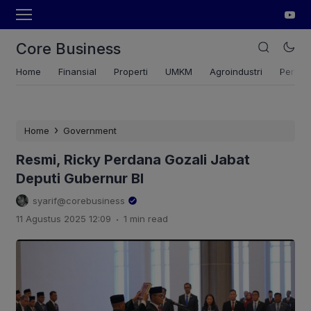
Core Business
Home
Finansial
Properti
UMKM
Agroindustri
Pertan
›
Home
Government
Resmi, Ricky Perdana Gozali Jabat
Deputi Gubernur BI
syarif@corebusiness
.
11 Agustus 2025 12:09
1 min read