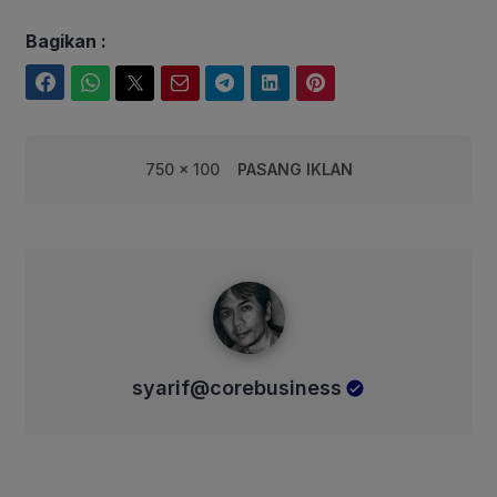
Bagikan :
Facebook
WhatsApp
Twitter
Email
Telegram
LinkedIn
Pinterest
750 x 100
PASANG IKLAN
syarif@corebusiness
syarif@corebusiness