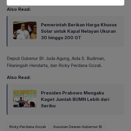
Also Read:
Pemerintah Berikan Harga Khusus
Solar untuk Kapal Nelayan Ukuran
30 hingga 200 GT
Deputi Gubenur BI: Juda Agung, Aida S. Budiman,
Filianingsih Hendarta, dan Ricky Perdana Gozali.
Also Read:
Presiden Prabowo Mengaku
Kaget Jumlah BUMN Lebih dari
Seribu
Ricky Perdana Gozali
Susunan Dewan Gubernur BI