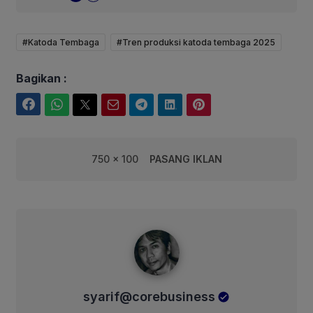
#Katoda Tembaga
#Tren produksi katoda tembaga 2025
Bagikan :
Facebook
WhatsApp
Twitter
Email
Telegram
LinkedIn
Pinterest
750 x 100
PASANG IKLAN
syarif@corebusiness
syarif@corebusiness