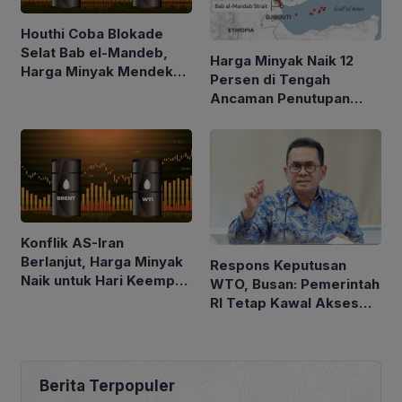
Houthi Coba Blokade
Selat Bab el-Mandeb,
Harga Minyak Naik 12
Harga Minyak Mendekati
Persen di Tengah
$100 per Barel
Ancaman Penutupan
Laut Merah
Konflik AS-Iran
Berlanjut, Harga Minyak
Respons Keputusan
Naik untuk Hari Keempat
WTO, Busan: Pemerintah
Berturut-turut
RI Tetap Kawal Akses
Pasar Asam Lemak ke
Uni Eropa
Berita Terpopuler