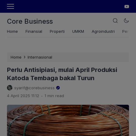
Core Business
Home
Finansial
Properti
UMKM
Agroindustri
Pertan
›
Home
Internasional
Perlu Antisipiasi, mulai April Produksi
Katoda Tembaga bakal Turun
syarif@corebusiness
.
4 April 2025 11:12
1 min read