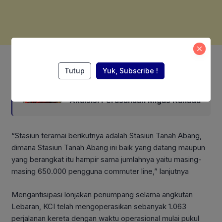
Also Read:
Tutup
Yuk, Subscribe !
Laba Anak Usaha PIEP di Prancis
Melonjak, Disebut-sebut akan
Akuisisi Perusahaan Migas Kanada
“Stasiun teramai berikutnya adalah Stasiun Tanah Abang,
dimana Stasiun Tanah Abang ini baik yang datang maupun
yang berangkat itu hampir sama jumlahnya yaitu masing-
masing 650.000 pengguna commuter line,” lanjutnya
Mengantisipasi lonjakan penumpang selama angkutan
Lebaran, KCI telah mengoperasikan sebanyak 1.063
perjalanan kereta dengan waktu operasional mulai pukul