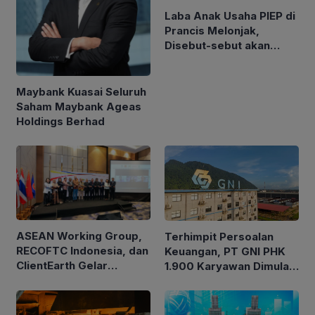
Laba Anak Usaha PIEP di
Prancis Melonjak,
Disebut-sebut akan
Akuisisi Perusahaan
Migas Kanada
Maybank Kuasai Seluruh
Saham Maybank Ageas
Holdings Berhad
ASEAN Working Group,
Terhimpit Persoalan
RECOFTC Indonesia, dan
Keuangan, PT GNI PHK
ClientEarth Gelar
1.900 Karyawan Dimulai
Lokakarya Regional
5 Agustus 2026
untuk Memperkuat Tata
Kelola Perhutanan Sosial