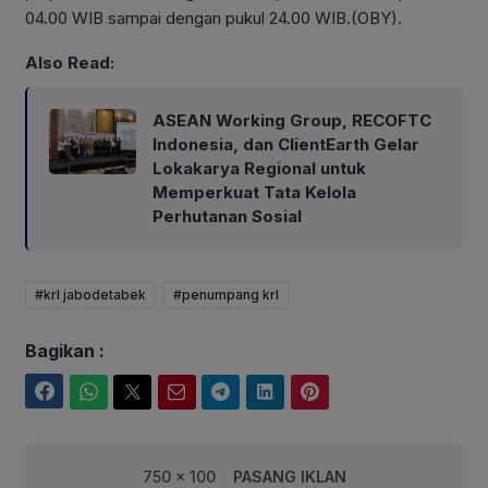
04.00 WIB sampai dengan pukul 24.00 WIB.(OBY).
Also Read:
ASEAN Working Group, RECOFTC
Indonesia, dan ClientEarth Gelar
Lokakarya Regional untuk
Memperkuat Tata Kelola
Perhutanan Sosial
#krl jabodetabek
#penumpang krl
Bagikan :
Facebook
WhatsApp
Twitter
Email
Telegram
LinkedIn
Pinterest
750 x 100
PASANG IKLAN