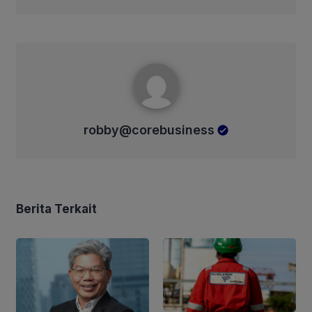
robby@corebusiness
robby@corebusiness
Berita Terkait