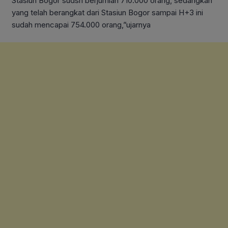
Stasiun Bogor sudsh berjumlah 710.000 orang, sedangkan
yang telah berangkat dari Stasiun Bogor sampai H+3 ini
sudah mencapai 754.000 orang,”ujarnya