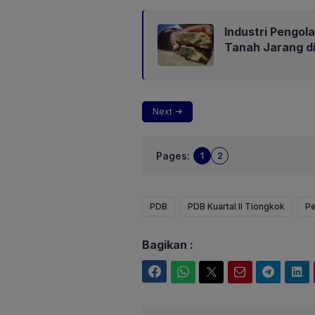
Industri Pengo
Tanah Jarang di
Next
Pages:
1
2
PDB
PDB Kuartal II Tiongkok
Pe
Bagikan :
Facebook
WhatsApp
Twitter
Email
Telegram
LinkedIn