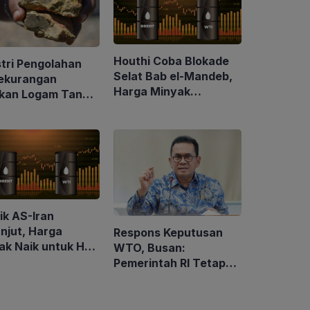
Houthi Coba Blokade
stri Pengolahan
Selat Bab el-Mandeb,
ekurangan
Harga Minyak
kan Logam Tanah
Mendekati $100 per
ng di Tengah
Barel
jakan Trump
etat Impor
ik AS-Iran
njut, Harga
Respons Keputusan
ak Naik untuk Hari
WTO, Busan:
pat Berturut-
Pemerintah RI Tetap
t
Kawal Akses Pasar
Asam Lemak ke Uni
Eropa