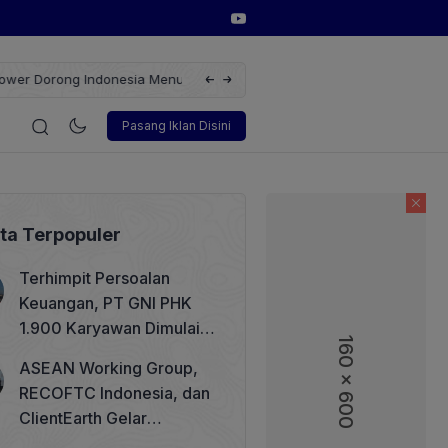
erbarukan dengan Solusi
Wakil Direktur Utama PT Pelindo, Hambra 
i
Korporasi
Teknologi
Otomotif
Wawancara
Soso
Pasang Iklan Disini
ita Terpopuler
Terhimpit Persoalan
Keuangan, PT GNI PHK
1.900 Karyawan Dimulai 5
160 x 600
160 x 600
Agustus 2026
ASEAN Working Group,
RECOFTC Indonesia, dan
ClientEarth Gelar
Lokakarya Regional untuk