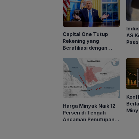
Indu
Capital One Tutup
AS K
Rekening yang
Paso
Berafiliasi dengan
Jara
Bisnis Keluarga Trump
Kebi
Perk
Konfl
Berla
Harga Minyak Naik 12
Miny
Persen di Tengah
Keem
Ancaman Penutupan
turu
Laut Merah