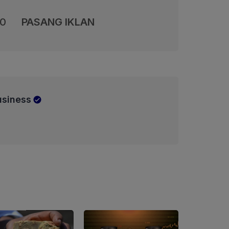
00
PASANG IKLAN
usiness