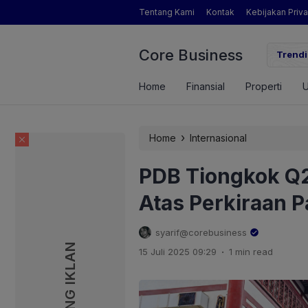
Tentang Kami
Kontak
Kebijakan Priva
Core Business
gamat Pertanian yang Dimaksud Mentan Amran?
Trendi
Home
Finansial
Properti
›
Home
Internasional
PDB Tiongkok Q2
Atas Perkiraan P
syarif@corebusiness
PASANG IKLAN
PASANG IKLAN
.
15 Juli 2025 09:29
1 min read