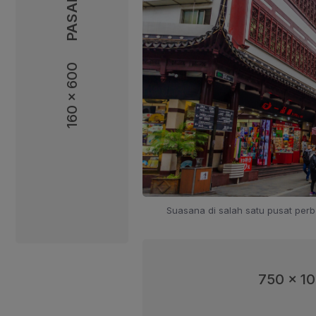
160 x 600
160 x 600
Suasana di salah satu pusat perb
750 x 1