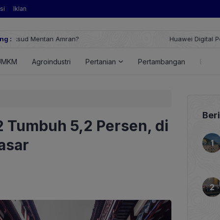
si
Iklan
ng :
Huawei Digital Power Dorong Indonesia Menuju Revolusi Energi T
FusionSolar Terbaru
UMKM
Agroindustri
Pertanian
Pertambangan
Energ
Ber
 Tumbuh 5,2 Persen, di
asar