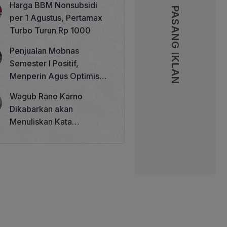
Harga BBM Nonsubsidi
Memperkuat Tata Kelola
PASANG IKLAN
PASANG IKLAN
per 1 Agustus, Pertamax
Perhutanan Sosial
Turbo Turun Rp 1000
Penjualan Mobnas
Semester I Positif,
Menperin Agus Optimistis
Lampaui Target 850 Unit
Wagub Rano Karno
Dikabarkan akan
Menuliskan Kata
Sambutan di Buku Sastra
Betawi 100 Tahun