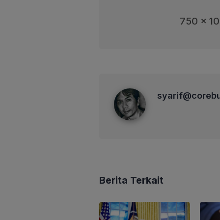
750 x 1
syarif@corebusiness
syarif@coreb
Berita Terkait