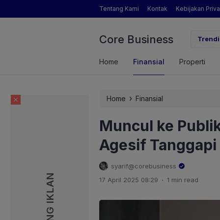
Tentang Kami
Kontak
Kebijakan Priva
Core Business
wer Dorong Indonesia Menuju Revolusi Energi Terbarukan dengan Solus
Trendi
ru
Home
Finansial
Properti
›
Home
Finansial
Muncul ke Publik,
Agesif Tanggapi
syarif@corebusiness
PASANG IKLAN
PASANG IKLAN
.
17 April 2025 08:29
1 min read