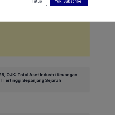
Tutup
Yuk, Subscribe !
5, OJK: Total Aset Industri Keuangan
l Tertinggi Sepanjang Sejarah