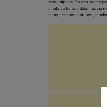
Mengutip dari
Reuters
, dalam pi
pihaknya berada dalam posisi m
mempertimbangkan penyesuaian 