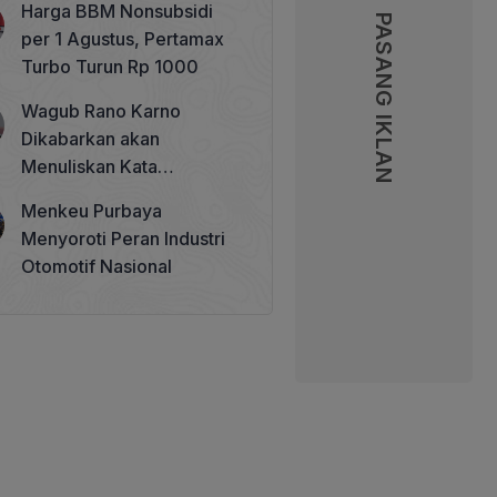
Harga BBM Nonsubsidi
Memperkuat Tata Kelola
PASANG IKLAN
PASANG IKLAN
per 1 Agustus, Pertamax
Perhutanan Sosial
Turbo Turun Rp 1000
Wagub Rano Karno
Dikabarkan akan
Menuliskan Kata
Sambutan di Buku Sastra
Menkeu Purbaya
Betawi 100 Tahun
Menyoroti Peran Industri
Otomotif Nasional