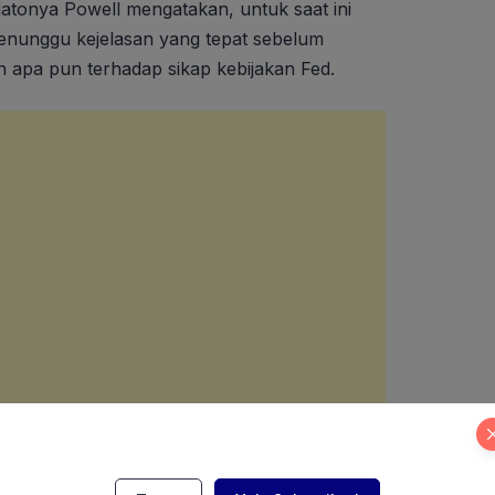
datonya Powell mengatakan, untuk saat ini
enunggu kejelasan yang tepat sebelum
apa pun terhadap sikap kebijakan Fed.