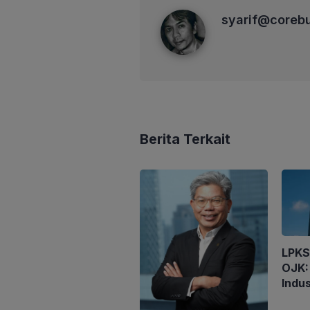
syarif@corebusiness
syarif@coreb
Berita Terkait
LPKS
OJK:
Indu
Syar