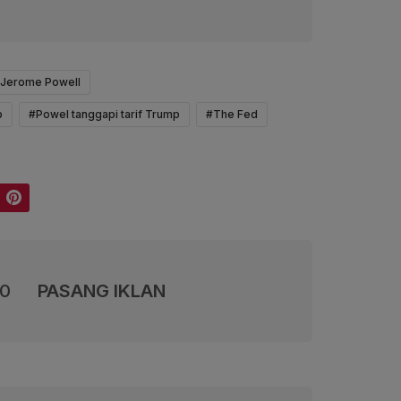
 Jerome Powell
p
#Powel tanggapi tarif Trump
#The Fed
Pinterest
00
PASANG IKLAN