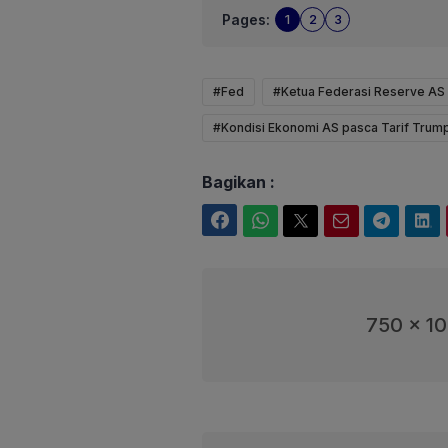
Pages:
1
2
3
#Fed
#Ketua Federasi Reserve AS
#Kondisi Ekonomi AS pasca Tarif Trum
Bagikan :
Facebook
WhatsApp
Twitter
Email
Telegram
LinkedIn
750 x 1