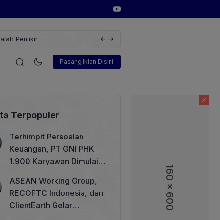
alah Pemikir
Ketum ASPEBINDO Anggawira: Impor Nikel
Lain
gi
Korporasi
Teknologi
Otomotif
Wawancara
Sos
Pasang Iklan Disini
ita Terpopuler
Terhimpit Persoalan
Keuangan, PT GNI PHK
1.900 Karyawan Dimulai 5
160 x 600
160 x 600
Agustus 2026
ASEAN Working Group,
RECOFTC Indonesia, dan
ClientEarth Gelar
Lokakarya Regional untuk