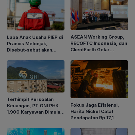
ASEAN Working Group,
Laba Anak Usaha PIEP di
RECOFTC Indonesia, dan
Prancis Melonjak,
ClientEarth Gelar
Disebut-sebut akan
Lokakarya Regional
Akuisisi Perusahaan
untuk Memperkuat Tata
Migas Kanada
Kelola Perhutanan Sosial
Terhimpit Persoalan
Fokus Jaga Efisiensi,
Keuangan, PT GNI PHK
Harita Nickel Catat
1.900 Karyawan Dimulai
Pendapatan Rp 17,1
5 Agustus 2026
Triliun pada Semester I
2026