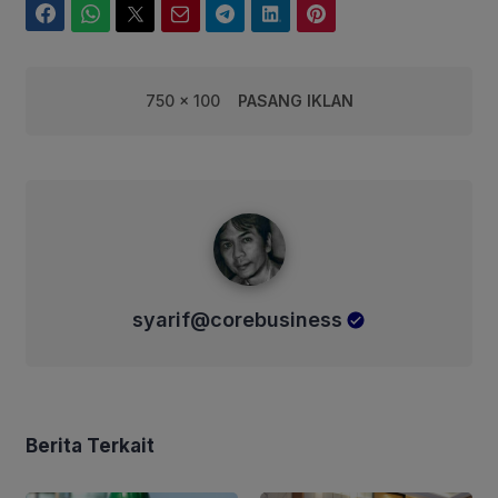
Facebook
WhatsApp
Twitter
Email
Telegram
LinkedIn
Pinterest
750 x 100
PASANG IKLAN
syarif@corebusiness
syarif@corebusiness
Berita Terkait