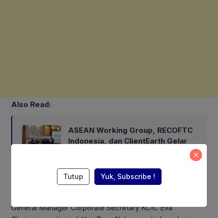
Also Read:
ASEAN Working Group, RECOFTC
Indonesia, dan ClientEarth Gelar
Lokakarya Regional untuk
Memperkuat Tata Kelola
Perhutanan Sosial
Tutup
Yuk, Subscribe !
General Manager Corporate Secretary KCIC Eva