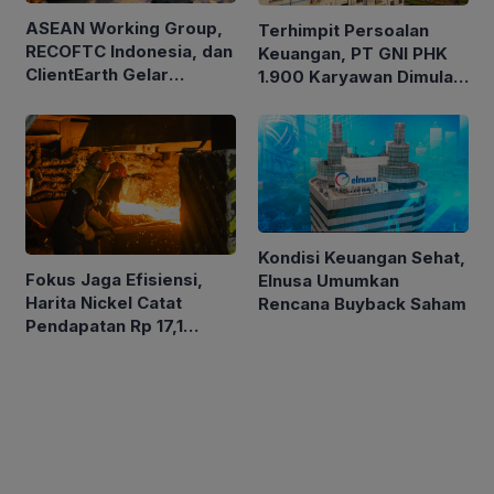
ASEAN Working Group,
Terhimpit Persoalan
RECOFTC Indonesia, dan
Keuangan, PT GNI PHK
ClientEarth Gelar
1.900 Karyawan Dimulai
Lokakarya Regional
5 Agustus 2026
untuk Memperkuat Tata
Kelola Perhutanan Sosial
Kondisi Keuangan Sehat,
Fokus Jaga Efisiensi,
Elnusa Umumkan
Harita Nickel Catat
Rencana Buyback Saham
Pendapatan Rp 17,1
Triliun pada Semester I
2026