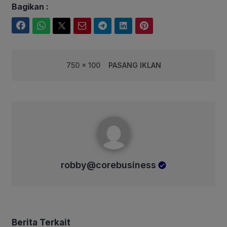
Bagikan :
Facebook
WhatsApp
Twitter
Email
Telegram
LinkedIn
Pinterest
750 x 100
PASANG IKLAN
robby@corebusiness
robby@corebusiness
Berita Terkait