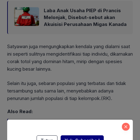
Laba Anak Usaha PIEP di Prancis
Melonjak, Disebut-sebut akan
Akuisisi Perusahaan Migas Kanada
Satyawan juga mengungkapkan kendala yang dialami saat
ini seperti sulitnya mengidentifikasi tiap individu, dikarnakan
corak totol yang dominan hitam, mirip dengan spesies
kucing besar lainnya.
Selain itu juga, sebaran populasi yang terbatas dan tidak
tersambung satu sama lain, menyebabkan adanya
penurunan jumlah populasi di tiap kelompok.(RK).
Also Read:
ASEAN Working Group, RECOFTC
Indonesia, dan ClientEarth Gelar