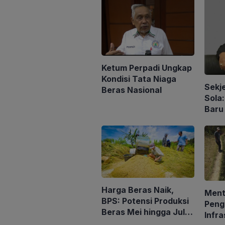
Ketum Perpadi Ungkap
Kondisi Tata Niaga
Sekj
Beras Nasional
Sola
Baru
Peng
Konse
Harga Beras Naik,
Ment
BPS: Potensi Produksi
Peng
Beras Mei hingga Juli
Infra
Turun 1,16 Persen