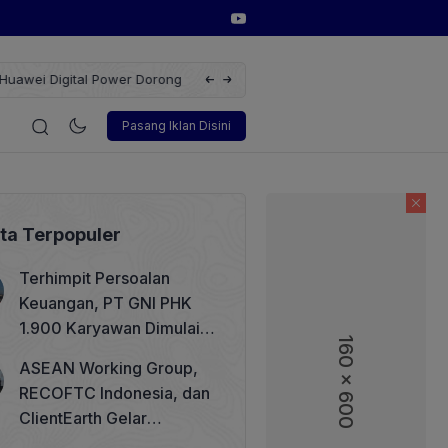
Terbarukan dengan Solusi
Wakil Direktur Utama PT Pelindo, Hambra
i
Korporasi
Teknologi
Otomotif
Wawancara
Sos
Pasang Iklan Disini
ita Terpopuler
Terhimpit Persoalan
Keuangan, PT GNI PHK
1.900 Karyawan Dimulai 5
160 x 600
160 x 600
Agustus 2026
ASEAN Working Group,
RECOFTC Indonesia, dan
ClientEarth Gelar
Lokakarya Regional untuk