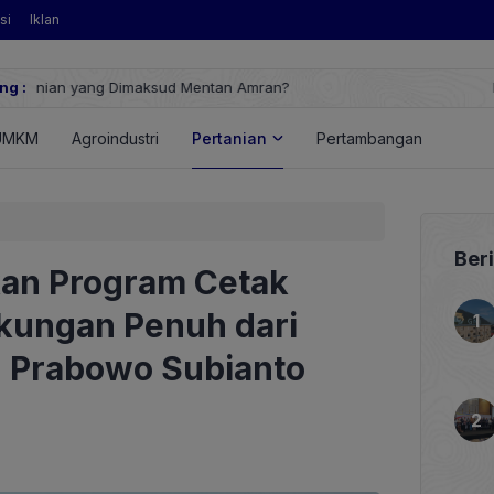
si
Iklan
ng :
Huawei Digital Power Dorong Indonesia Menuju Revolusi Energi 
FusionSolar Terbaru
UMKM
Agroindustri
Pertanian
Pertambangan
Energ
Ber
an Program Cetak
kungan Penuh dari
ih Prabowo Subianto