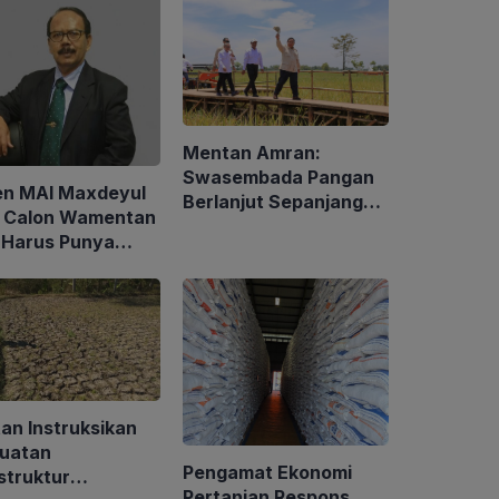
Mentan Amran:
Swasembada Pangan
en MAI Maxdeyul
Berlanjut Sepanjang
: Calon Wamentan
2026
 Harus Punya
alaman dan
p Holistik
an Instruksikan
uatan
Pengamat Ekonomi
struktur
Pertanian Respons