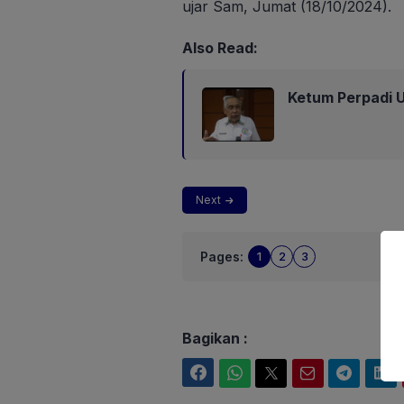
ujar Sam, Jumat (18/10/2024).
Also Read:
Ketum Perpadi U
Next
Pages:
1
2
3
Bagikan :
Facebook
WhatsApp
Twitter
Email
Telegram
LinkedIn