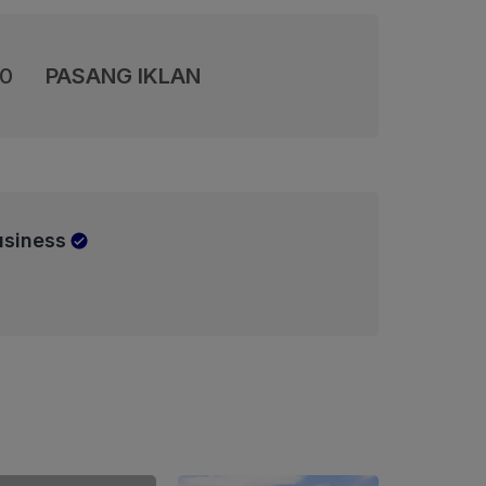
00
PASANG IKLAN
usiness