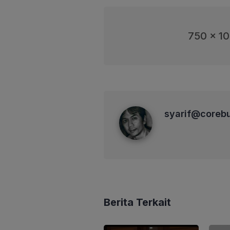
750 x 1
syarif@corebusiness
syarif@coreb
Berita Terkait