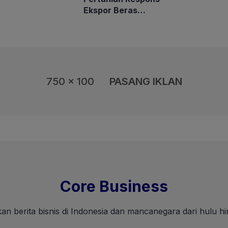
airan, BMKG
Ekspor Beras
kan Musim
Indonesia ke Malaysia
rau
Rp10 Ribu per Kg
750 x 100
PASANG IKLAN
Core Business
an berita bisnis di Indonesia dan mancanegara dari hulu hin