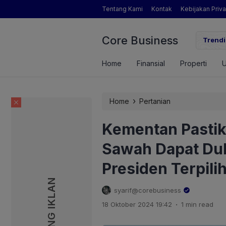
Tentang Kami
Kontak
Kebijakan Priva
Core Business
ngamat Pertanian yang Dimaksud Mentan Amran?
Trendi
Home
Finansial
Properti
›
Home
Pertanian
Kementan Pastik
Sawah Dapat Du
Presiden Terpil
PASANG IKLAN
PASANG IKLAN
syarif@corebusiness
.
18 Oktober 2024 19:42
1 min read