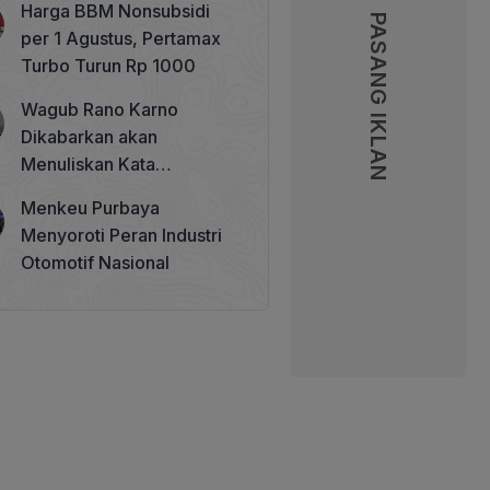
Harga BBM Nonsubsidi
Memperkuat Tata Kelola
PASANG IKLAN
PASANG IKLAN
per 1 Agustus, Pertamax
Perhutanan Sosial
Turbo Turun Rp 1000
Wagub Rano Karno
Dikabarkan akan
Menuliskan Kata
Sambutan di Buku Sastra
Menkeu Purbaya
Betawi 100 Tahun
Menyoroti Peran Industri
Otomotif Nasional