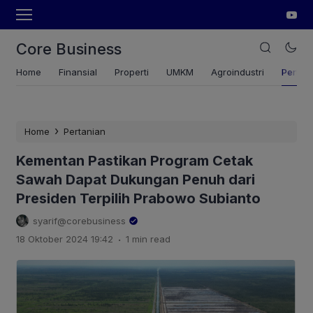
Core Business
Home
Finansial
Properti
UMKM
Agroindustri
Pertan
›
Home
Pertanian
Kementan Pastikan Program Cetak
Sawah Dapat Dukungan Penuh dari
Presiden Terpilih Prabowo Subianto
syarif@corebusiness
.
18 Oktober 2024 19:42
1 min read