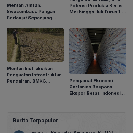
Mentan Amran:
Potensi Produksi Beras
Swasembada Pangan
Mei hingga Juli Turun 1,16
Berlanjut Sepanjang
Persen
2026
Mentan Instruksikan
Penguatan Infrastruktur
Pengamat Ekonomi
Pengairan, BMKG
Pertanian Respons
Petakan Musim Kemarau
Ekspor Beras Indonesia
ke Malaysia Rp10 Ribu
per Kg
Berita Terpopuler
Terhimpit Persoalan Keuangan, PT GNI