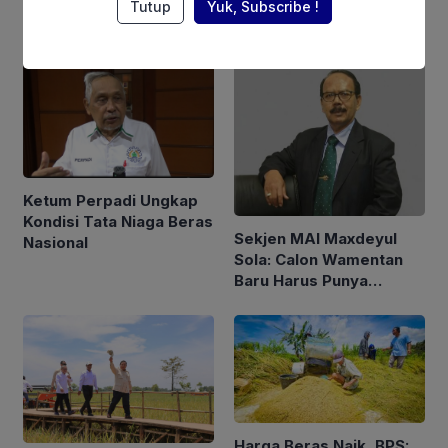
Tutup
Yuk, Subscribe !
Berita Terkait
Ketum Perpadi Ungkap
Kondisi Tata Niaga Beras
Sekjen MAI Maxdeyul
Nasional
Sola: Calon Wamentan
Baru Harus Punya
Pengalaman dan Konsep
Holistik
Harga Beras Naik, BPS: