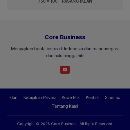
750 x 100
PASANG IKLAN
Core Business
Menyajikan berita bisnis di Indonesia dan mancanegara
dari hulu hingga hilir
Iklan
Kebijakan Privasi
Kode Etik
Kontak
Sitemap
Tentang Kami
Copyright © 2026
Core Business
. All Right Reserved.