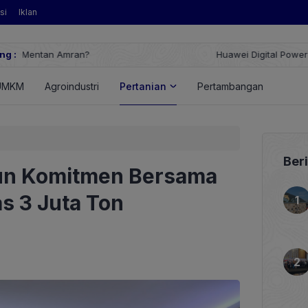
si
Iklan
ng :
Huawei Digital Power Dorong Indonesia Menuju Revolusi Energi T
FusionSolar Terbaru
UMKM
Agroindustri
Pertanian
Pertambangan
Energ
Ber
n Komitmen Bersama
s 3 Juta Ton