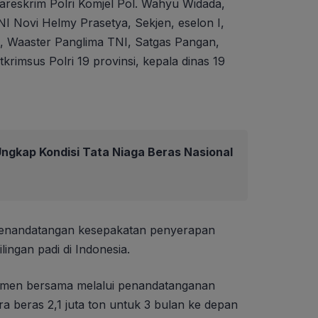
eskrim Polri Komjel Pol. Wahyu Widada,
I Novi Helmy Prasetya, Sekjen, eselon I,
n, Waaster Panglima TNI, Satgas Pangan,
krimsus Polri 19 provinsi, kepala dinas 19
ngkap Kondisi Tata Niaga Beras Nasional
n penandatangan kesepakatan penyerapan
ingan padi di Indonesia.
mitmen bersama melalui penandatanganan
a beras 2,1 juta ton untuk 3 bulan ke depan