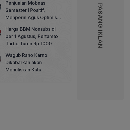
Penjualan Mobnas
Memperkuat Tata Kelola
PASANG IKLAN
PASANG IKLAN
Semester I Positif,
Perhutanan Sosial
Menperin Agus Optimistis
Lampaui Target 850 Unit
Harga BBM Nonsubsidi
per 1 Agustus, Pertamax
Turbo Turun Rp 1000
Wagub Rano Karno
Dikabarkan akan
Menuliskan Kata
Sambutan di Buku Sastra
Betawi 100 Tahun