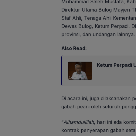
Muhammad Saleh Mustafa, Kabar
Direktur Utama Bulog Mayjen TN
Staf Ahli, Tenaga Ahli Kementa
Dewas Bulog, Ketum Perpadi, Dit
provinsi, dan undangan lainnya.
Also Read:
Ketum Perpadi U
Di acara ini, juga dilaksanaka
gabah peani oleh seluruh penggil
“
Alhamdulillah
, hari ini ada ko
kontrak penyerapan gabah setar