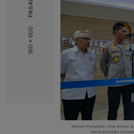
160 x 600
160 x 600
Menteri Pertanian, Andi Amran 
mensukseskan swasemb