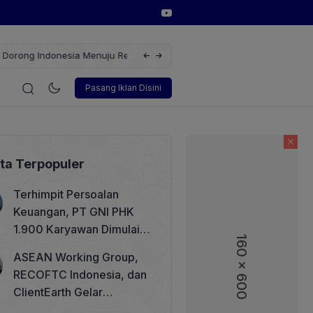
erbarukan dengan Solusi
Wakil Direktur Utama PT Pelindo, Hambra 
i
Korporasi
Teknologi
Otomotif
Wawancara
Sos
Pasang Iklan Disini
ita Terpopuler
Terhimpit Persoalan
Keuangan, PT GNI PHK
1.900 Karyawan Dimulai 5
160 x 600
160 x 600
Agustus 2026
ASEAN Working Group,
RECOFTC Indonesia, dan
ClientEarth Gelar
Lokakarya Regional untuk