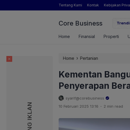
Tentang Kami
Kontak
Kebijakan Priva
Core Business
gamat Pertanian yang Dimaksud Mentan Amran?
Trendi
Home
Finansial
Properti
›
Home
Pertanian
Kementan Bangu
Penyerapan Bera
syarif@corebusiness
PASANG IKLAN
PASANG IKLAN
.
10 Februari 2025 13:16
2 min read