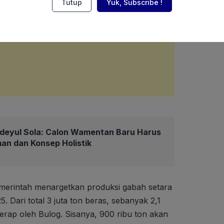
Tutup
Yuk, Subscribe !
deyul Sola: Calon Wamentan Baru Harus
an dan Konsep Holistik
erintah menargetkan produksi gabah setara
5. Dari total 3 juta ton beras, sebanyak 2,1
iserap oleh Bulog. Sisanya, 900 ribu ton akan