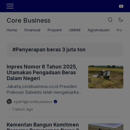
Core Business
Home
Finansial
Properti
UMKM
Agroindustri
Pertan
#Penyerapan beras 3 juta ton
Inpres Nomor 6 Tahun 2025,
Utamakan Pengadaan Beras
Dalam Negeri
Jakarta,corebusiness.co.id-Presiden
Prabowo Subianto telah mengeluarkan
Instruksi Presiden (Inpres) Nomor 6
syarif@corebusiness
Tahun 2025 tentang Pengadaan dan
.
1 tahun
ago
Pengelolaan Gabah/Beras Dalam
Negeri serta Penyaluran Cadangan
Beras Pemerintah (CBP). Kepala Badan
Kementan Bangun Komitmen
Pangan Nasional (Bapanas), Arief