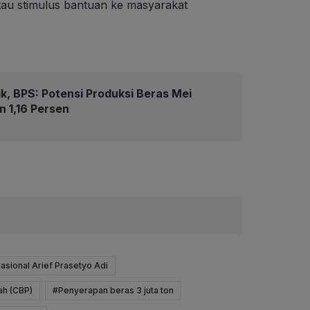
 atau stimulus bantuan ke masyarakat
k, BPS: Potensi Produksi Beras Mei
n 1,16 Persen
sional Arief Prasetyo Adi
ah (CBP)
#Penyerapan beras 3 juta ton