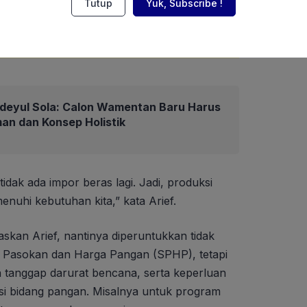
Tutup
Yuk, Subscribe !
deyul Sola: Calon Wamentan Baru Harus
an dan Konsep Holistik
idak ada impor beras lagi. Jadi, produksi
uhi kebutuhan kita,” kata Arief.
askan Arief, nantinya diperuntukkan tidak
i Pasokan dan Harga Pangan (SPHP), tetapi
 tanggap darurat bencana, serta keperluan
asi bidang pangan. Misalnya untuk program