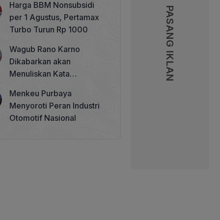
Harga BBM Nonsubsidi
Memperkuat Tata Kelola
PASANG IKLAN
PASANG IKLAN
per 1 Agustus, Pertamax
Perhutanan Sosial
Turbo Turun Rp 1000
Wagub Rano Karno
Dikabarkan akan
Menuliskan Kata
Sambutan di Buku Sastra
Menkeu Purbaya
Betawi 100 Tahun
Menyoroti Peran Industri
Otomotif Nasional