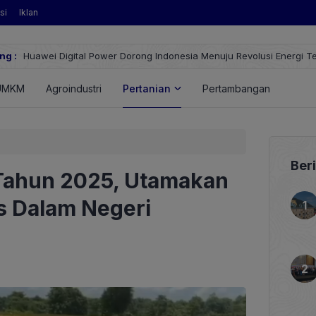
si
Iklan
ng :
Huawei Digital Power Dorong Indonesia Menuju Revolusi Energi T
FusionSolar Terbaru
UMKM
Agroindustri
Pertanian
Pertambangan
Energ
Ber
Tahun 2025, Utamakan
s Dalam Negeri