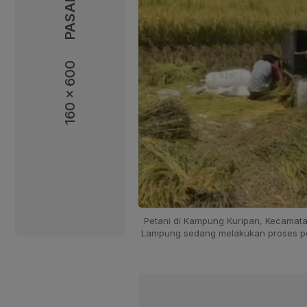
160 x 600
160 x 600
Petani di Kampung Kuripan, Kecamat
Lampung sedang melakukan proses per