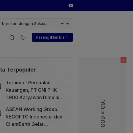
erbarukan dengan Solusi
Wakil Direktur Utama PT Pelindo, Hambra 
i
Korporasi
Teknologi
Otomotif
Wawancara
Sos
Pasang Iklan Disini
ita Terpopuler
Terhimpit Persoalan
Keuangan, PT GNI PHK
1.900 Karyawan Dimulai 5
160 x 600
160 x 600
Agustus 2026
ASEAN Working Group,
RECOFTC Indonesia, dan
ClientEarth Gelar
Lokakarya Regional untuk