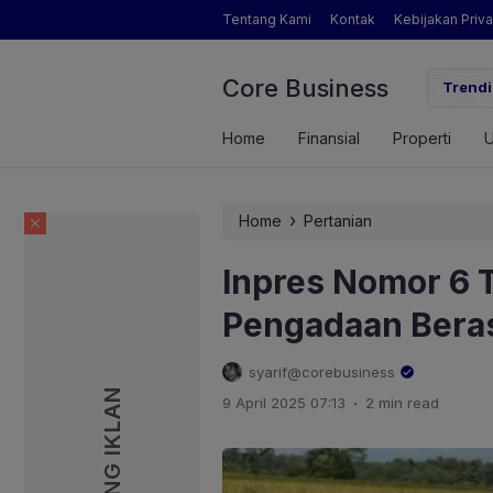
Tentang Kami
Kontak
Kebijakan Priva
Core Business
gamat Pertanian yang Dimaksud Mentan Amran?
Trendi
Home
Finansial
Properti
›
Home
Pertanian
Inpres Nomor 6 
Pengadaan Bera
syarif@corebusiness
PASANG IKLAN
PASANG IKLAN
.
9 April 2025 07:13
2 min read