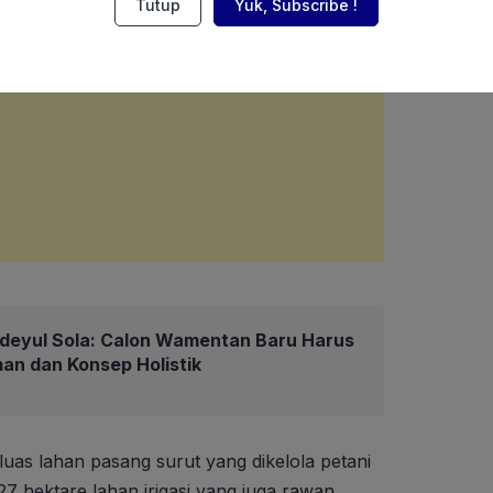
Tutup
Yuk, Subscribe !
deyul Sola: Calon Wamentan Baru Harus
an dan Konsep Holistik
luas lahan pasang surut yang dikelola petani
7 hektare lahan irigasi yang juga rawan