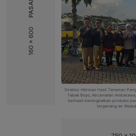
160 x 600
160 x 600
Direktur Hilirisasi Hasil Tanaman Pa
Tabak Boyo, Kecamatan Ambarawa,
berhasil meningkatkan produksi pad
tergenang air Waduk
750 x 1