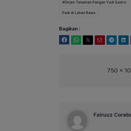
#Dirjen Tanaman Pangan Yudi Sastro
Padi di Lahan Rawa
Bagikan :
Facebook
WhatsApp
Twitter
Email
Telegram
LinkedIn
750 x 1
Fairuuz Corebusiness
Fairuuz Coreb