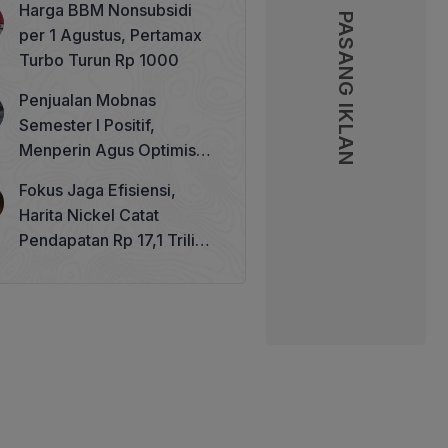
Harga BBM Nonsubsidi
Memperkuat Tata Kelola
PASANG IKLAN
PASANG IKLAN
per 1 Agustus, Pertamax
Perhutanan Sosial
Turbo Turun Rp 1000
Penjualan Mobnas
Semester I Positif,
Menperin Agus Optimistis
Lampaui Target 850 Unit
Fokus Jaga Efisiensi,
Harita Nickel Catat
Pendapatan Rp 17,1 Triliun
pada Semester I 2026