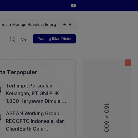
erbarukan dengan Solusi
Wakil Direktur Utama PT Pelindo, Hambra 
i
Korporasi
Teknologi
Otomotif
Wawancara
Sos
Pasang Iklan Disini
ita Terpopuler
Terhimpit Persoalan
Keuangan, PT GNI PHK
1.900 Karyawan Dimulai 5
160 x 600
160 x 600
Agustus 2026
ASEAN Working Group,
RECOFTC Indonesia, dan
ClientEarth Gelar
Lokakarya Regional untuk