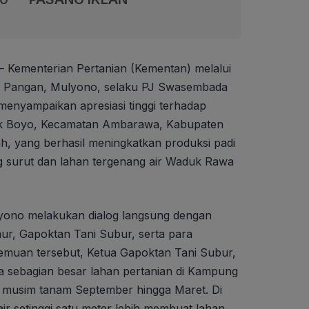
– Kementerian Pertanian (Kementan) melalui
man Pangan, Mulyono, selaku PJ Swasembada
enyampaikan apresiasi tinggi terhadap
bak Boyo, Kecamatan Ambarawa, Kabupaten
, yang berhasil meningkatkan produksi padi
ng surut dan lahan tergenang air Waduk Rawa
yono melakukan dialog langsung dengan
, Gapoktan Tani Subur, serta para
emuan tersebut, Ketua Gapoktan Tani Subur,
a sebagian besar lahan pertanian di Kampung
 musim tanam September hingga Maret. Di
ir setinggi satu meter lebih membuat lahan