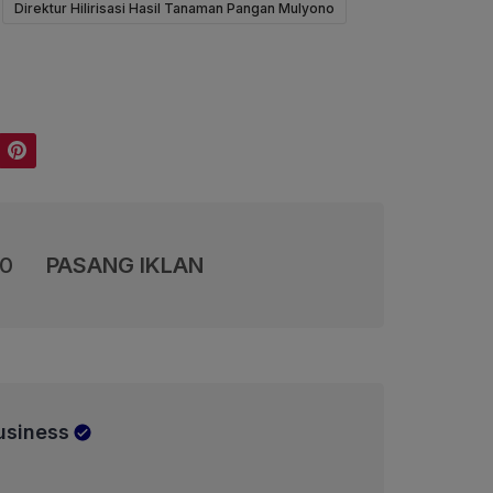
Direktur Hilirisasi Hasil Tanaman Pangan Mulyono
Pinterest
00
PASANG IKLAN
usiness