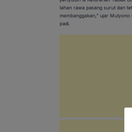
lahan rawa pasang surut dan te
membanggakan,” ujar Mulyono s
padi.