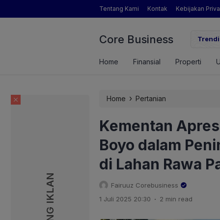
Tentang Kami
Kontak
Kebijakan Priva
Core Business
gamat Pertanian yang Dimaksud Mentan Amran?
Trendi
Home
Finansial
Properti
›
Home
Pertanian
Kementan Apresi
Boyo dalam Peni
di Lahan Rawa P
PASANG IKLAN
PASANG IKLAN
Fairuuz Corebusiness
.
1 Juli 2025 20:30
2 min read