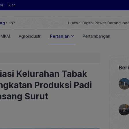
si
Iklan
ng :
Huawei Digital Power Dorong Indonesia Menuju Revolusi Energi T
FusionSolar Terbaru
UMKM
Agroindustri
Pertanian
Pertambangan
Energ
Ber
asi Kelurahan Tabak
ngkatan Produksi Padi
asang Surut