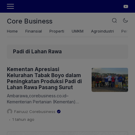
Core Business
Home
Finansial
Properti
UMKM
Agroindustri
Pertan
Padi di Lahan Rawa
Kementan Apresiasi
Kelurahan Tabak Boyo dalam
Peningkatan Produksi Padi di
Lahan Rawa Pasang Surut
Ambarawa,corebusiness.co.id–
Kementerian Pertanian (Kementan)
melalui Direktur Hilirisasi Hasil Tanaman
Fairuuz Corebusiness
Pangan, Mulyono, selaku PJ
.
1 tahun
ago
Swasembada Pangan Provinsi Jawa
Tengah, menyampaikan apresiasi tinggi
terhadap upaya petani di Kelurahan