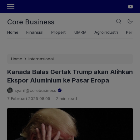
Core Business
Home
Finansial
Properti
UMKM
Agroindustri
Pertan
›
Home
Internasional
Kanada Balas Gertak Trump akan Alihkan
Ekspor Aluminium ke Pasar Eropa
syarif@corebusiness
.
7 Februari 2025 08:05
2 min read