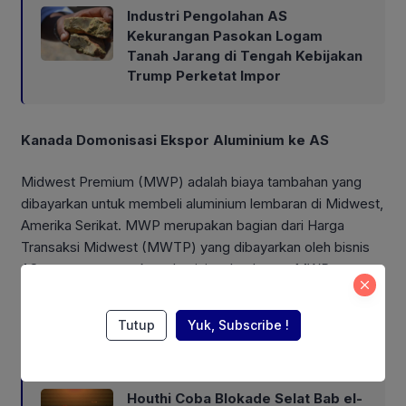
Industri Pengolahan AS
Kekurangan Pasokan Logam
Tanah Jarang di Tengah Kebijakan
Trump Perketat Impor
Kanada Domonisasi Ekspor Aluminium ke AS
Midwest Premium (MWP) adalah biaya tambahan yang
dibayarkan untuk membeli aluminium lembaran di Midwest,
Amerika Serikat. MWP merupakan bagian dari Harga
Transaksi Midwest (MWTP) yang dibayarkan oleh bisnis
AS yang menggunakan aluminium lembaran. MWP
merupakan titik acuan untuk perdagangan aluminium
sekunder dan aluminium bekas.
Tutup
Yuk, Subscribe !
Also Read:
Houthi Coba Blokade Selat Bab el-