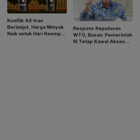
Konflik AS-Iran
Berlanjut, Harga Minyak
Respons Keputusan
Naik untuk Hari Keempat
WTO, Busan: Pemerintah
Berturut-turut
RI Tetap Kawal Akses
Pasar Asam Lemak ke
Uni Eropa