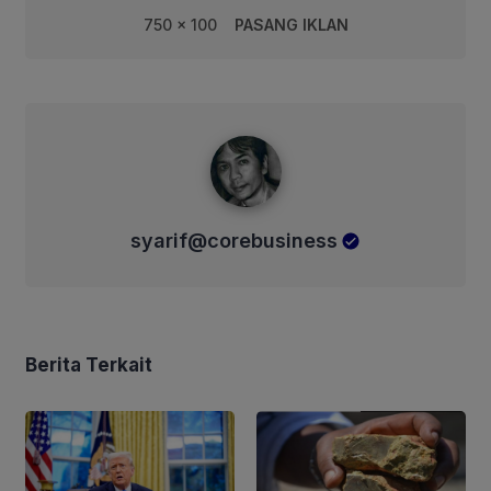
750 x 100
PASANG IKLAN
syarif@corebusiness
syarif@corebusiness
Berita Terkait