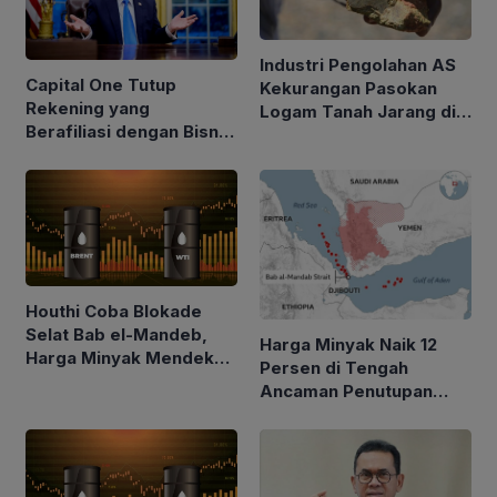
Industri Pengolahan AS
Capital One Tutup
Kekurangan Pasokan
Rekening yang
Logam Tanah Jarang di
Berafiliasi dengan Bisnis
Tengah Kebijakan Trump
Keluarga Trump
Perketat Impor
Houthi Coba Blokade
Selat Bab el-Mandeb,
Harga Minyak Naik 12
Harga Minyak Mendekati
Persen di Tengah
$100 per Barel
Ancaman Penutupan
Laut Merah