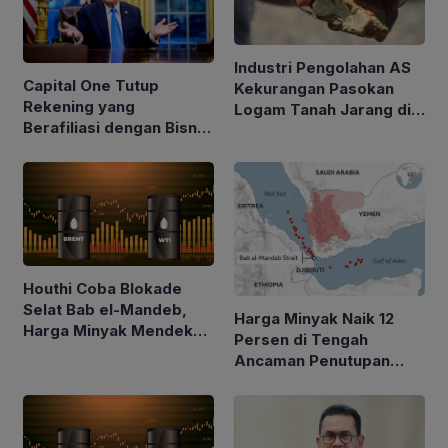
Industri Pengolahan AS
Capital One Tutup
Kekurangan Pasokan
Rekening yang
Logam Tanah Jarang di
Berafiliasi dengan Bisnis
Tengah Kebijakan Trump
Keluarga Trump
Perketat Impor
Houthi Coba Blokade
Selat Bab el-Mandeb,
Harga Minyak Naik 12
Harga Minyak Mendekati
Persen di Tengah
$100 per Barel
Ancaman Penutupan
Laut Merah