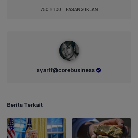
750 x 100
PASANG IKLAN
syarif@corebusiness
syarif@corebusiness
Berita Terkait