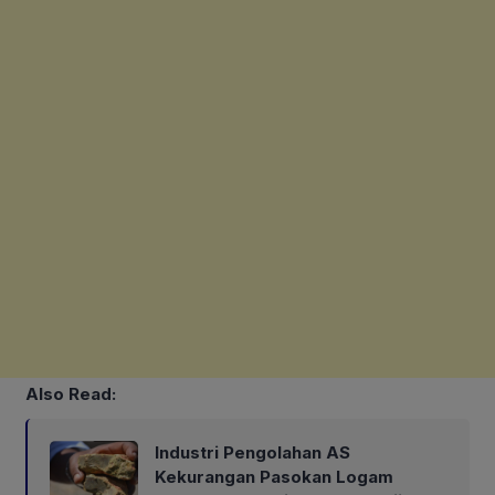
Also Read:
Industri Pengolahan AS
Kekurangan Pasokan Logam