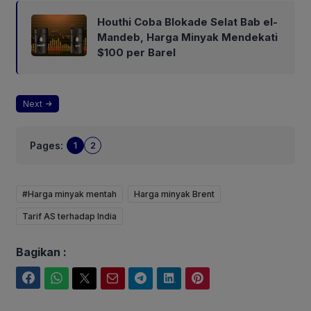
Houthi Coba Blokade Selat Bab el-
Mandeb, Harga Minyak Mendekati
$100 per Barel
Next
Pages:
1
2
#Harga minyak mentah
Harga minyak Brent
Tarif AS terhadap India
Bagikan :
Facebook
WhatsApp
Twitter
Email
Telegram
LinkedIn
Pinterest