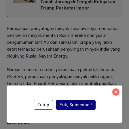
Tanah Jarang di Tengah Kebijakan
Trump Perketat Impor
Perusahaan penyulingan minyak India awalnya membatasi
pembelian minyak mentah Rusia mereka menyusul
pengumuman tarif AS dan sanksi Uni Eropa yang lebih
ketat terhadap perusahaan penyulingan minyak India yang
didukung Rusia, Nayara Energy.
Namun, menurut sumber perusahaan pekan lalu kepada
Reuters
, perusahaan penyulingan minyak milik negara,
Indian Oil dan Bharat Petroleum, telah membeli pasokan
Rusia untuk bulan September dan Oktober. Indian Oil,
perusahaan penyulingan minyak terbesar di negara itu,
menyatakan akan terus membeli minyak mentah Rusia
Tutup
Yuk, Subscribe !
tergantung pada kondisi ekonomi.
Also Read: