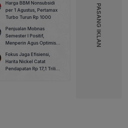
Harga BBM Nonsubsidi
Memperkuat Tata Kelola
PASANG IKLAN
PASANG IKLAN
per 1 Agustus, Pertamax
Perhutanan Sosial
Turbo Turun Rp 1000
Penjualan Mobnas
Semester I Positif,
Menperin Agus Optimistis
Lampaui Target 850 Unit
Fokus Jaga Efisiensi,
Harita Nickel Catat
Pendapatan Rp 17,1 Triliun
pada Semester I 2026