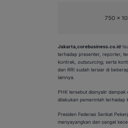
750 x 1
Jakarta,corebusiness.co.id
-Is
terhadap presenter, reporter, t
kontrak,
outsourcing
, serta kon
dan RRI sudah tersiar di beber
lainnya.
PHK tersebut disinyalir dampak
dilakukan pemerintah terhadap 
Presiden Federasi Serikat Peke
menyayangkan dan sangat kecew