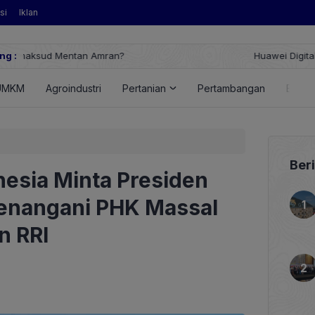
si
Iklan
ng :
Huawei Digital Power Dorong Indonesia Menuju Revolusi Energi T
FusionSolar Terbaru
UMKM
Agroindustri
Pertanian
Pertambangan
Energ
Ber
esia Minta Presiden
enangani PHK Massal
n RRI