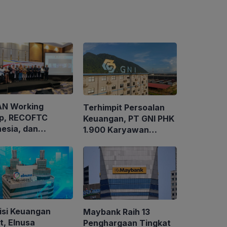
N Working
Terhimpit Persoalan
p, RECOFTC
Keuangan, PT GNI PHK
nesia, dan
1.900 Karyawan
tEarth Gelar
Dimulai 5 Agustus
karya Regional
2026
k Memperkuat
Kelola
utanan Sosial
isi Keuangan
Maybank Raih 13
t, Elnusa
Penghargaan Tingkat