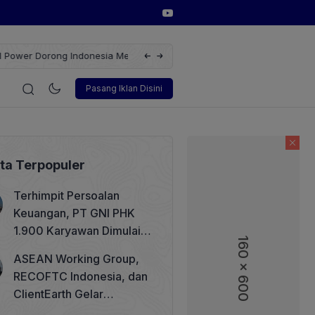
erbarukan dengan Solusi
Wakil Direktur Utama PT Pelindo, Hambra 
i
Korporasi
Teknologi
Otomotif
Wawancara
Sos
Pasang Iklan Disini
ita Terpopuler
Terhimpit Persoalan
Keuangan, PT GNI PHK
1.900 Karyawan Dimulai 5
160 x 600
160 x 600
Agustus 2026
ASEAN Working Group,
RECOFTC Indonesia, dan
ClientEarth Gelar
Lokakarya Regional untuk