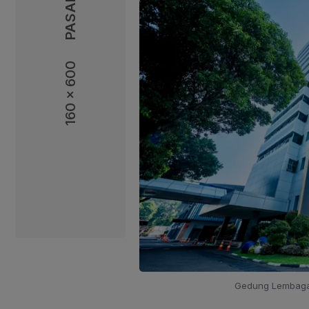
160 x 600
160 x 600
Gedung Lembaga P