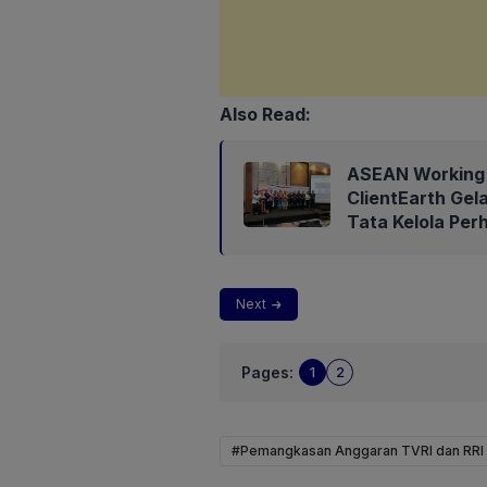
Also Read:
ASEAN Working 
ClientEarth Gel
Tata Kelola Per
Next
Pages:
1
2
#Pemangkasan Anggaran TVRI dan RRI