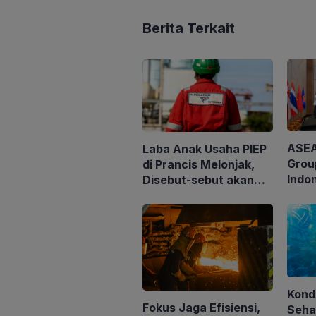
Berita Terkait
ASEA
Laba Anak Usaha PIEP
Grou
di Prancis Melonjak,
Indo
Disebut-sebut akan
Clien
Akuisisi Perusahaan
Loka
Migas Kanada
untu
Tata 
Perh
Kond
Fokus Jaga Efisiensi,
Seha