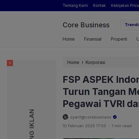
Tentang Kami
Kontak
Kebijakan Priva
Core Business
gamat Pertanian yang Dimaksud Mentan Amran?
Trendi
Home
Finansial
Properti
›
Home
Korporasi
FSP ASPEK Indon
Turun Tangan M
Pegawai TVRI da
PASANG IKLAN
PASANG IKLAN
syarif@corebusiness
.
10 Februari 2025 17:55
1 min read