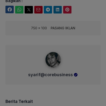
Bagikan :
Facebook
WhatsApp
Twitter
Email
Telegram
LinkedIn
Pinterest
750 x 100
PASANG IKLAN
syarif@corebusiness
syarif@corebusiness
Berita Terkait