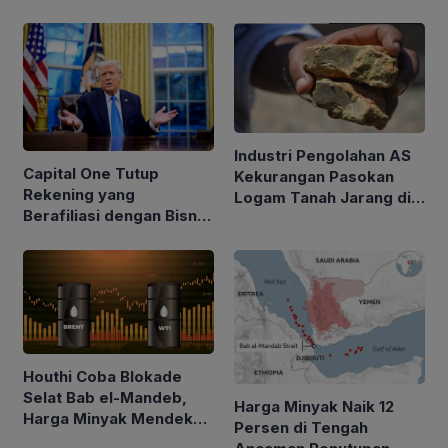
Industri Pengolahan AS
Capital One Tutup
Kekurangan Pasokan
Rekening yang
Logam Tanah Jarang di
Berafiliasi dengan Bisnis
Tengah Kebijakan Trump
Keluarga Trump
Perketat Impor
Houthi Coba Blokade
Selat Bab el-Mandeb,
Harga Minyak Naik 12
Harga Minyak Mendekati
Persen di Tengah
$100 per Barel