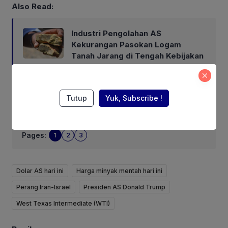
Also Read:
Industri Pengolahan AS
Kekurangan Pasokan Logam
Tanah Jarang di Tengah Kebijakan
Trump Perketat Impor
Tutup
Yuk, Subscribe !
Next
Pages:
1
2
3
Dolar AS hari ini
Harga minyak mentah hari ini
Perang Iran-Israel
Presiden AS Donald Trump
West Texas Intermediate (WTI)