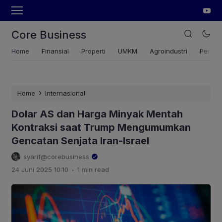
Core Business
Home
Finansial
Properti
UMKM
Agroindustri
Pertan
›
Home
Internasional
Dolar AS dan Harga Minyak Mentah
Kontraksi saat Trump Mengumumkan
Gencatan Senjata Iran-Israel
syarif@corebusiness
.
24 Juni 2025 10:10
1 min read