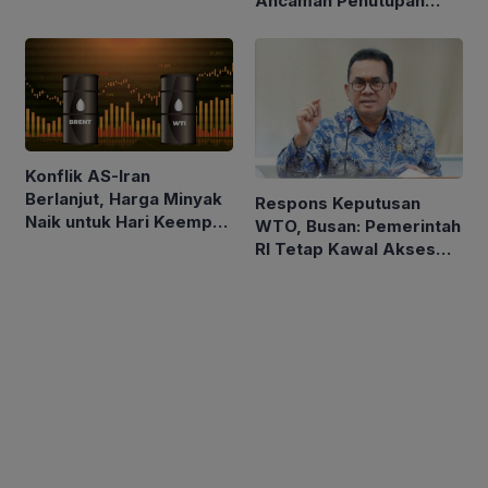
Ancaman Penutupan
Laut Merah
Konflik AS-Iran
Berlanjut, Harga Minyak
Respons Keputusan
Naik untuk Hari Keempat
WTO, Busan: Pemerintah
Berturut-turut
RI Tetap Kawal Akses
Pasar Asam Lemak ke
Uni Eropa