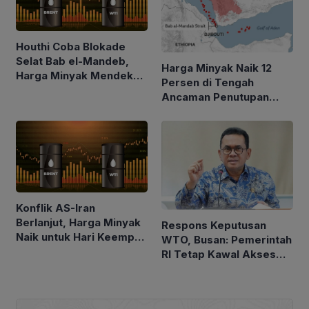
Houthi Coba Blokade
Selat Bab el-Mandeb,
Harga Minyak Naik 12
Harga Minyak Mendekati
Persen di Tengah
$100 per Barel
Ancaman Penutupan
Laut Merah
Konflik AS-Iran
Berlanjut, Harga Minyak
Respons Keputusan
Naik untuk Hari Keempat
WTO, Busan: Pemerintah
Berturut-turut
RI Tetap Kawal Akses
Pasar Asam Lemak ke
Uni Eropa