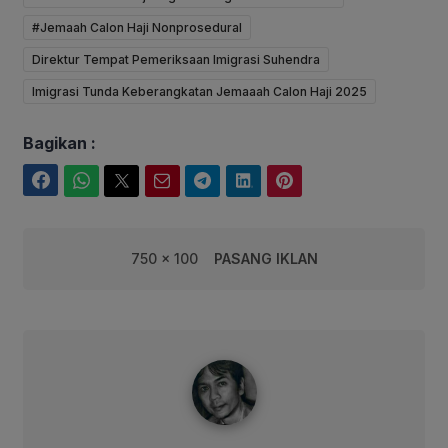
#Jemaah Calon Haji Nonprosedural
Direktur Tempat Pemeriksaan Imigrasi Suhendra
Imigrasi Tunda Keberangkatan Jemaaah Calon Haji 2025
Bagikan :
Facebook
WhatsApp
Twitter
Email
Telegram
LinkedIn
Pinterest
750 x 100
PASANG IKLAN
syarif@corebusiness