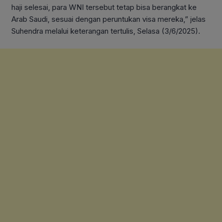
haji selesai, para WNI tersebut tetap bisa berangkat ke
Arab Saudi, sesuai dengan peruntukan visa mereka,” jelas
Suhendra melalui keterangan tertulis, Selasa (3/6/2025).