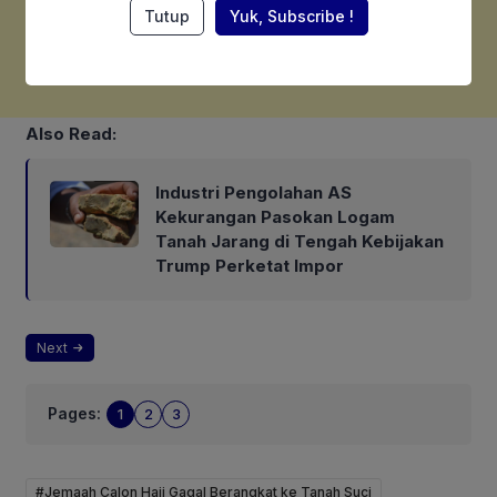
Tutup
Yuk, Subscribe !
Also Read:
Industri Pengolahan AS
Kekurangan Pasokan Logam
Tanah Jarang di Tengah Kebijakan
Trump Perketat Impor
Next
Pages:
1
2
3
#Jemaah Calon Haji Gagal Berangkat ke Tanah Suci