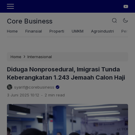
Core Business
Home
Finansial
Properti
UMKM
Agroindustri
Pertan
›
Home
Internasional
Diduga Nonprosedural, Imigrasi Tunda
Keberangkatan 1.243 Jemaah Calon Haji
syarif@corebusiness
.
3 Juni 2025 10:12
2 min read