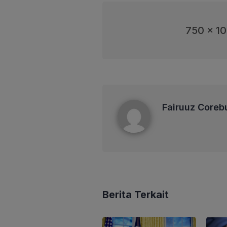
750 x 1
Fairuuz Corebusiness
Fairuuz Coreb
Berita Terkait