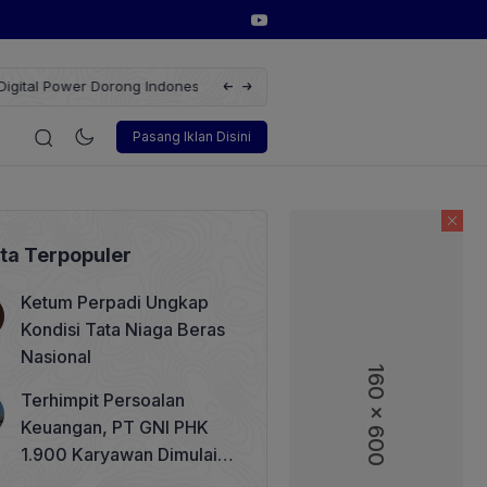
erbarukan dengan Solusi
Wakil Direktur Utama PT Pelindo, Hambra 
i
Korporasi
Teknologi
Otomotif
Wawancara
Soso
Pasang Iklan Disini
ita Terpopuler
Ketum Perpadi Ungkap
Kondisi Tata Niaga Beras
Nasional
160 x 600
160 x 600
Terhimpit Persoalan
Keuangan, PT GNI PHK
1.900 Karyawan Dimulai 5
Agustus 2026