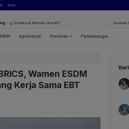
si
Iklan
ng :
Huawei Digital Power Dorong Indonesia Menuju Revolusi Energi T
FusionSolar Terbaru
UMKM
Agroindustri
Pertanian
Pertambangan
Energ
Ber
i BRICS, Wamen ESDM
ng Kerja Sama EBT