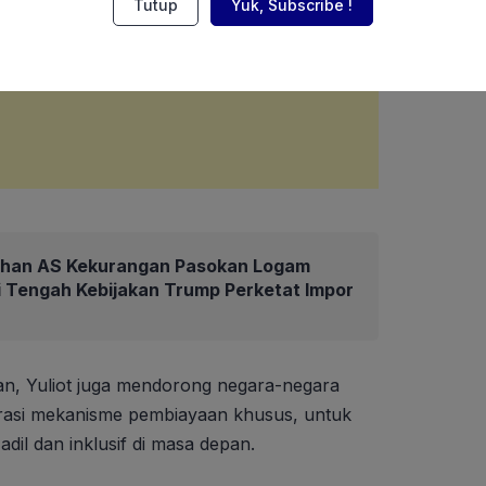
Tutup
Yuk, Subscribe !
lahan AS Kekurangan Pasokan Logam
 Tengah Kebijakan Trump Perketat Impor
an, Yuliot juga mendorong negara-negara
rasi mekanisme pembiayaan khusus, untuk
dil dan inklusif di masa depan.