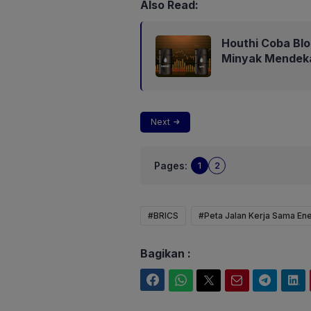
Also Read:
Houthi Coba Bl
Minyak Mendeka
Next
Pages:
1
2
#BRICS
#Peta Jalan Kerja Sama Ene
Bagikan :
Facebook
WhatsApp
Twitter
Email
Telegram
LinkedIn