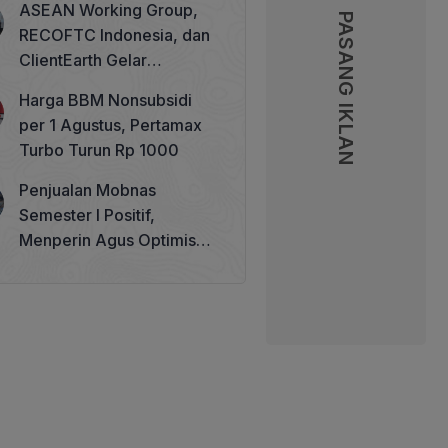
ASEAN Working Group,
PASANG IKLAN
PASANG IKLAN
RECOFTC Indonesia, dan
ClientEarth Gelar
Lokakarya Regional untuk
Harga BBM Nonsubsidi
Memperkuat Tata Kelola
per 1 Agustus, Pertamax
Perhutanan Sosial
Turbo Turun Rp 1000
Penjualan Mobnas
Semester I Positif,
Menperin Agus Optimistis
Lampaui Target 850 Unit