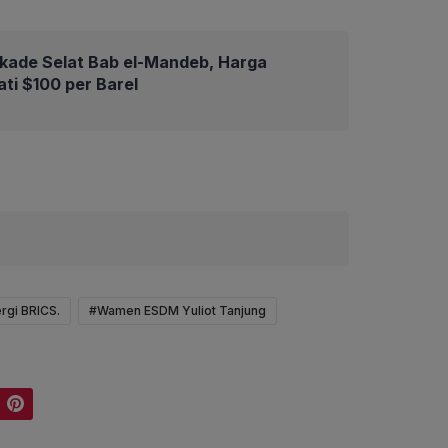
okade Selat Bab el-Mandeb, Harga
ti $100 per Barel
rgi BRICS.
#Wamen ESDM Yuliot Tanjung
Pinterest