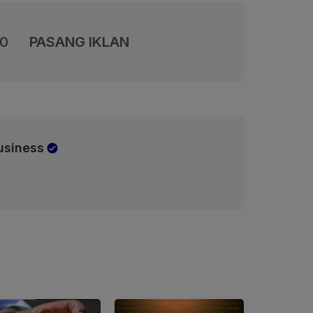
00
PASANG IKLAN
usiness