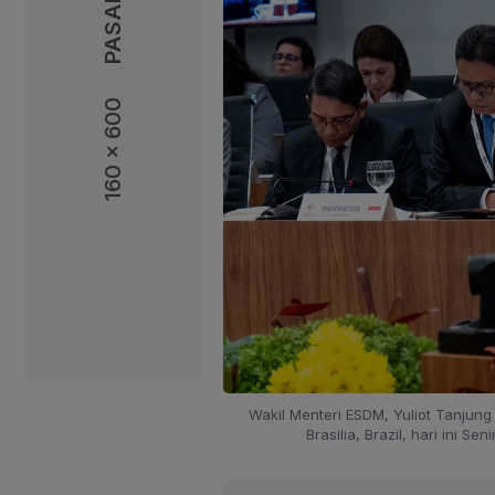
160 x 600
160 x 600
Wakil Menteri ESDM, Yuliot Tanjung
Brasilia, Brazil, hari ini S