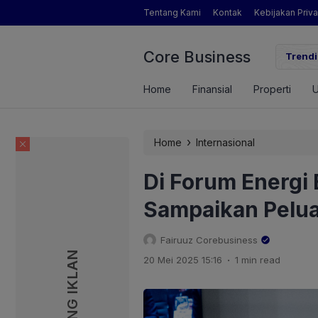
Tentang Kami
Kontak
Kebijakan Priva
Core Business
gamat Pertanian yang Dimaksud Mentan Amran?
Trendi
Home
Finansial
Properti
›
Home
Internasional
Di Forum Energ
Sampaikan Pelua
Fairuuz Corebusiness
PASANG IKLAN
PASANG IKLAN
.
20 Mei 2025 15:16
1 min read