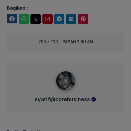
Bagikan :
Facebook
WhatsApp
Twitter
Email
Telegram
LinkedIn
Pinterest
750 x 100
PASANG IKLAN
syarif@corebusiness
syarif@corebusiness