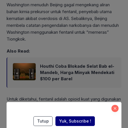
Washington menuduh Beijing gagal mengekang aliran
bahan kimia prekursor untuk fentanil, penyebab utama
kematian akibat overdosis di AS. Sebaliknya, Beijing
membela catatan pengendalian narkobanya dan menuduh
Washington menggunakan fentanil untuk “memeras”
Tiongkok.
Also Read:
Houthi Coba Blokade Selat Bab el-
Mandeb, Harga Minyak Mendekati
$100 per Barel
Untuk diketahui, fentanil adalah opioid kuat yang digunakan
sebagai analgesik (penghilang nyeri) dan obat bius (jika
diberikan bersamaan dengan obat lain.
Tutup
Yuk, Subscribe !
Obat yang dicampurkan fentanil juga digunakan untuk