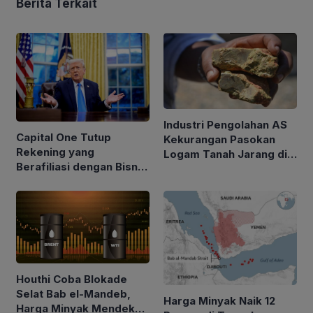
Berita Terkait
Industri Pengolahan AS
Capital One Tutup
Kekurangan Pasokan
Rekening yang
Logam Tanah Jarang di
Berafiliasi dengan Bisnis
Tengah Kebijakan Trump
Keluarga Trump
Perketat Impor
Houthi Coba Blokade
Selat Bab el-Mandeb,
Harga Minyak Naik 12
Harga Minyak Mendekati