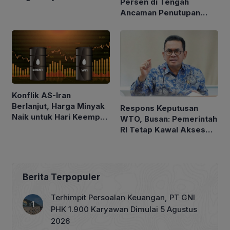
Persen di Tengah
$100 per Barel
Ancaman Penutupan
Laut Merah
Konflik AS-Iran
Berlanjut, Harga Minyak
Respons Keputusan
Naik untuk Hari Keempat
WTO, Busan: Pemerintah
Berturut-turut
RI Tetap Kawal Akses
Pasar Asam Lemak ke
Uni Eropa
Berita Terpopuler
Terhimpit Persoalan Keuangan, PT GNI
PHK 1.900 Karyawan Dimulai 5 Agustus
2026