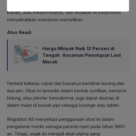
tujuan kesenangan, kadang dicampur dengan heroin,
kokain, atau metamfetamin, dan tindakan ini berpotensi
menyebabkan overdosis mematikan.
Also Read:
Harga Minyak Naik 12 Persen di
Tengah Ancaman Penutupan Laut
Merah
Fentanil bekerja cepat dan biasanya bertahan kurang dari
dua jam. Obat ini tersedia dalam bentuk suntikan, semprot
hidung, atau plester transdermal, juga dapat diserap di
dalam mulut di bawah pipi sebagai lozenge atau tablet.
Regulator AS menyetujui penggunaan obat ini dalam
pengaturan medis sebagai pereda nyeri pada tahun 1960-
an. Tetapi, sejak itu menjadi obat utama yang