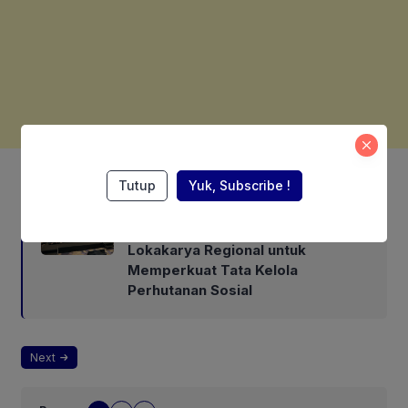
Also Read:
Tutup
Yuk, Subscribe !
ASEAN Working Group, RECOFTC
Indonesia, dan ClientEarth Gelar
Lokakarya Regional untuk
Memperkuat Tata Kelola
Perhutanan Sosial
Next