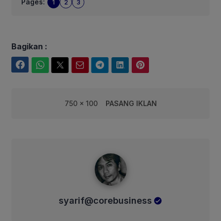
Pages:
1
2
3
Bagikan :
Facebook
WhatsApp
Twitter
Email
Telegram
LinkedIn
Pinterest
750 x 100
PASANG IKLAN
syarif@corebusiness
syarif@corebusiness