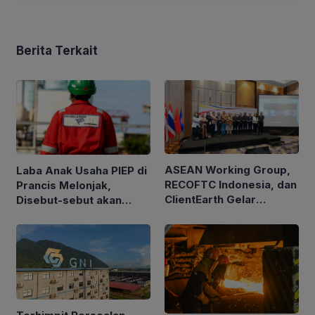
Berita Terkait
ASEAN Working Group,
Laba Anak Usaha PIEP di
RECOFTC Indonesia, dan
Prancis Melonjak,
ClientEarth Gelar
Disebut-sebut akan
Lokakarya Regional
Akuisisi Perusahaan
untuk Memperkuat Tata
Migas Kanada
Kelola Perhutanan Sosial