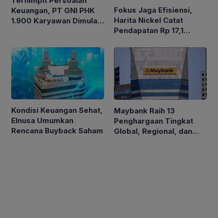
Terhimpit Persoalan
Fokus Jaga Efisiensi,
Keuangan, PT GNI PHK
Harita Nickel Catat
1.900 Karyawan Dimulai
Pendapatan Rp 17,1
5 Agustus 2026
Triliun pada Semester I
2026
Kondisi Keuangan Sehat,
Maybank Raih 13
Elnusa Umumkan
Penghargaan Tingkat
Rencana Buyback Saham
Global, Regional, dan
Nasional di Euromoney
Awards for Excellence
2026